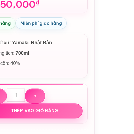
450,000
₫
 hàng
Miễn phí giao hàng
ất xứ:
Yamaki
,
Nhật Bản
g tích:
700ml
 cồn: 40%
on rồng sứ Yamaki Nhật Bản 2024 tết Giáp Thìn số lượng
THÊM VÀO GIỎ HÀNG