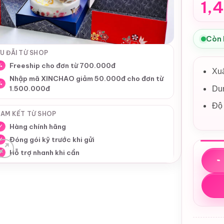
1,
Còn
U ĐÃI TỪ SHOP
Freeship cho đơn từ 700.000đ
%
Xu
Nhập mã XINCHAO giảm 50.000đ cho đơn từ
%
1.500.000đ
Dun
Độ
AM KẾT TỪ SHOP
Hàng chính hãng
✓
Đóng gói kỹ trước khi gửi
✓
Hỗ trợ nhanh khi cần
Rượu c
✓