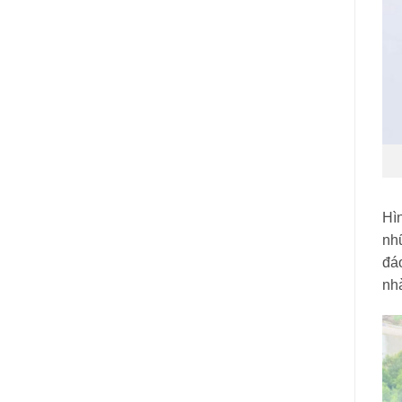
Hìn
nh
đá
nh