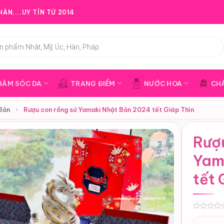
ÀN,...UY TÍN TỪ 2014
HĂM SÓC DA
TRANG ĐIỂM
NƯỚC HOA
CH
Bản
›
Rượu con rồng sứ Yamaki Nhật Bản 2024 tết Giáp Thìn
Rượ
Yam
tết 
0