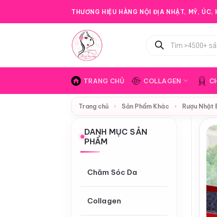
Bỏ
THƯƠNG HIỆU HÀNG NỘI ĐỊA NHẬT, MỸ, ÚC, H
qua
nội
Tìm
dung
kiếm
sản
phẩm
TRANG CHỦ
COLLAGEN
C
Trang chủ
›
Sản Phẩm Khác
›
Rượu Nhật 
DANH MỤC SẢN
PHẨM
Chăm Sóc Da
Collagen