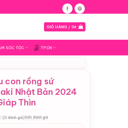
Blog
GIỎ HÀNG /
0
₫
ĂM SÓC TÓC
TPCN
u con rồng sứ
aki Nhật Bản 2024
Giáp Thìn
Viết đánh giá
(0 đánh giá)