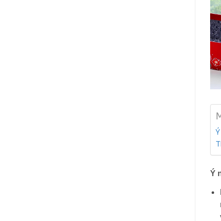
M
Y
T
Ý 