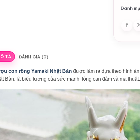
Danh mụ
Ô TẢ
ĐÁNH GIÁ (0)
ợu con rồng Yamaki Nhật Bản
được làm ra dựa theo hình ảnh
t Bản, là biểu tượng của sức mạnh, lòng can đảm và ma thuật.