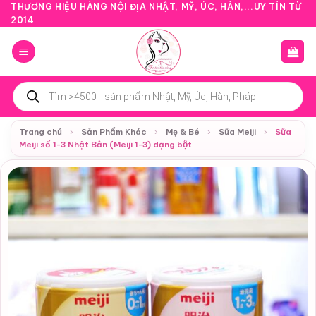
Bỏ
THƯƠNG HIỆU HÀNG NỘI ĐỊA NHẬT, MỸ, ÚC, HÀN,...UY TÍN TỪ
2014
qua
nội
dung
Tìm
kiếm
sản
phẩm
Trang chủ
›
Sản Phẩm Khác
›
Mẹ & Bé
›
Sữa Meiji
›
Sữa
Meiji số 1-3 Nhật Bản (Meiji 1-3) dạng bột