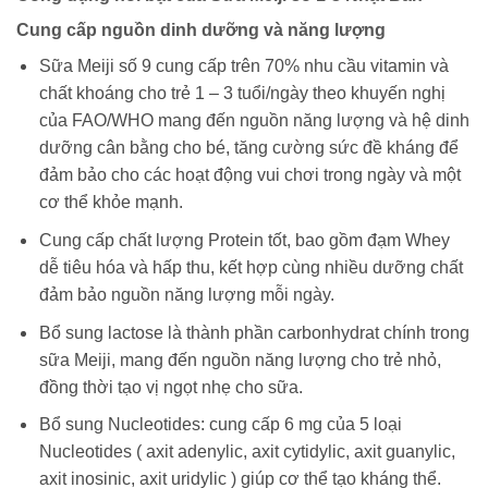
Cung cấp nguồn dinh dưỡng và năng lượng
Sữa Meiji số 9 cung cấp trên 70% nhu cầu vitamin và
chất khoáng cho trẻ 1 – 3 tuổi/ngày theo khuyến nghị
của FAO/WHO mang đến nguồn năng lượng và hệ dinh
dưỡng cân bằng cho bé, tăng cường sức đề kháng để
đảm bảo cho các hoạt động vui chơi trong ngày và một
cơ thể khỏe mạnh.
Cung cấp chất lượng Protein tốt, bao gồm đạm Whey
dễ tiêu hóa và hấp thu, kết hợp cùng nhiều dưỡng chất
đảm bảo nguồn năng lượng mỗi ngày.
Bổ sung lactose là thành phần carbonhydrat chính trong
sữa Meiji, mang đến nguồn năng lượng cho trẻ nhỏ,
đồng thời tạo vị ngọt nhẹ cho sữa.
Bổ sung Nucleotides: cung cấp 6 mg của 5 loại
Nucleotides ( axit adenylic, axit cytidylic, axit guanylic,
axit inosinic, axit uridylic ) giúp cơ thể tạo kháng thể.