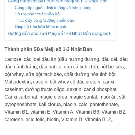
Công dụng nổi bật của Sữa Meiji số 1-3 Nhật Bản
Cung cấp nguồn dinh dưỡng và năng lượng
Hỗ trợ phát triển não bộ
Thúc đẩy tăng trưởng chiều cao
Giúp hệ tiêu hóa khỏe mạnh
Hướng dẫn pha sữa Meiji số 1-3 Nhật Bản dạng bột
Thành phần Sữa Meiji số 1-3 Nhật Bản
Lactose, các loại dầu ăn (dầu hướng dương, dầu cải, dầu
đậu nành trắng, dầu hạt cọ, dầu cá tinh chế), bột bơ sữa,
bột whey, sữa bột tách béo, chất đường hóa tinh bột
Maltodextrin, casein, bột whey cô đặc protein, canxi
caseinat, đường fructo oligo, dextrin, canxi phosphat,
Canxi carbonat, magie clorua, magie sunfat, muối ăn, sắt
pyrophosphate, kali clorua, niacin, calci pantothenate,
Vitamin B1, vitamin E, Vitamin A, Vitamin B6, Vitamin B2,
carotene, acid folic, biotin, Vitamin D, Vitamin B12,.