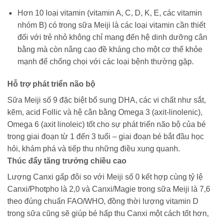
Hơn 10 loại vitamin (vitamin A, C, D, K, E, các vitamin
nhóm B) có trong sữa Meiji là các loại vitamin cần thiết
đối với trẻ nhỏ không chỉ mang đến hệ dinh dưỡng cân
bằng mà còn nâng cao đề kháng cho một cơ thể khỏe
mạnh để chống chọi với các loại bệnh thường gặp.
Hỗ trợ phát triển não bộ
Sữa Meiji số 9 đặc biệt bổ sung DHA, các vi chất như sắt,
kẽm, acid Follic và hệ cân bằng Omega 3 (axit-linolenic),
Omega 6 (axit linoleic) tốt cho sự phát triển não bộ của bé
trong giai đoạn từ 1 đến 3 tuổi – giai đoạn bé bắt đầu học
hỏi, khám phá và tiếp thu những điều xung quanh.
Thúc đẩy tăng trưởng chiều cao
Lượng Canxi gấp đôi so với Meiji số 0 kết hợp cùng tỷ lệ
Canxi/Photpho là 2,0 và Canxi/Magie trong sữa Meiji là 7,6
theo đúng chuẩn FAO/WHO, đồng thời lượng vitamin D
trong sữa cũng sẽ giúp bé hấp thu Canxi một cách tốt hơn,