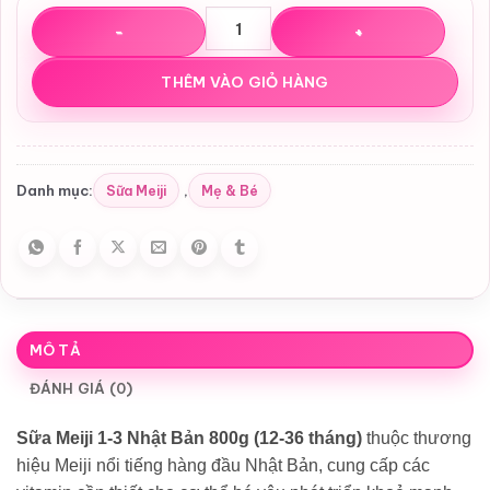
Sữa Meiji số 1-3 Nhật Bản (Meiji 1-3) dạng bột số lượng
THÊM VÀO GIỎ HÀNG
Sữa Meiji
Mẹ & Bé
Danh mục:
,
MÔ TẢ
ĐÁNH GIÁ (0)
Sữa Meiji 1-3 Nhật Bản 800g (12-36 tháng)
thuộc thương
hiệu Meiji nổi tiếng hàng đầu Nhật Bản, cung cấp các