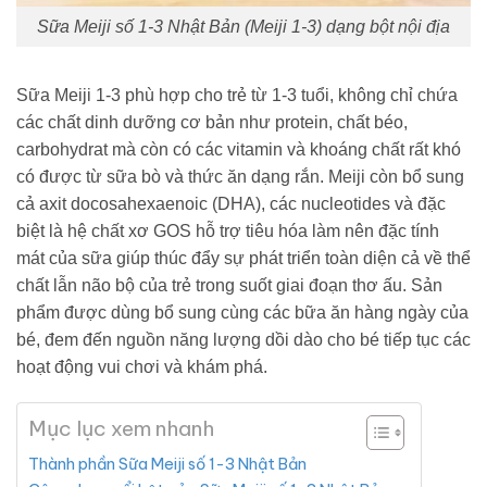
Sữa Meiji số 1-3 Nhật Bản (Meiji 1-3) dạng bột nội địa
Sữa Meiji 1-3 phù hợp cho trẻ từ 1-3 tuổi, không chỉ chứa
các chất dinh dưỡng cơ bản như protein, chất béo,
carbohydrat mà còn có các vitamin và khoáng chất rất khó
có được từ sữa bò và thức ăn dạng rắn. Meiji còn bổ sung
cả axit docosahexaenoic (DHA), các nucleotides và đặc
biệt là hệ chất xơ GOS hỗ trợ tiêu hóa làm nên đặc tính
mát của sữa giúp thúc đẩy sự phát triển toàn diện cả về thể
chất lẫn não bộ của trẻ trong suốt giai đoạn thơ ấu. Sản
phẩm được dùng bổ sung cùng các bữa ăn hàng ngày của
bé, đem đến nguồn năng lượng dồi dào cho bé tiếp tục các
hoạt động vui chơi và khám phá.
Mục lục xem nhanh
Thành phần Sữa Meiji số 1-3 Nhật Bản