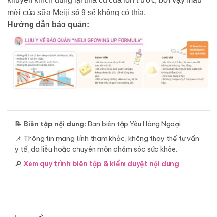
khuyến khích dùng lại thìa cũ của lon trước, bởi vậy mẫu
mới của sữa Meiji số 9 sẽ không có thìa.
Hướng dẫn bảo quản:
📝 Biên tập nội dung:
Ban biên tập Yêu Hàng Ngoại
📌 Thông tin mang tính tham khảo, không thay thế tư vấn
y tế, da liễu hoặc chuyên môn chăm sóc sức khỏe.
🔎
Xem quy trình biên tập & kiểm duyệt nội dung