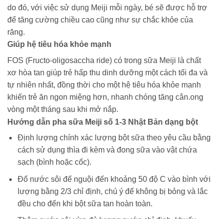
do đó, với việc sử dụng Meiji mỗi ngày, bé sẽ được hỗ trợ
để tăng cường chiều cao cũng như sự chắc khỏe của
răng.
Giúp hệ tiêu hóa khỏe mạnh
FOS (Fructo-oligosaccha ride) có trong sữa Meiji là chất
xơ hòa tan giúp trẻ hấp thu dinh dưỡng một cách tối đa và
tự nhiên nhất, đồng thời cho một hệ tiêu hóa khỏe mạnh
khiến trẻ ăn ngon miệng hơn, nhanh chóng tăng cân.ong
vòng một tháng sau khi mở nắp.
Hướng dẫn pha sữa
Meiji số 1-3 Nhật Bản dạng bột
Định lượng chính xác lượng bột sữa theo yêu cầu bằng
cách sử dụng thìa đi kèm và đong sữa vào vật chứa
sạch (bình hoặc cốc).
Đổ nước sôi để nguội đến khoảng 50 độ C vào bình với
lượng bằng 2/3 chỉ định, chú ý để không bị bỏng và lắc
đều cho đến khi bột sữa tan hoàn toàn.