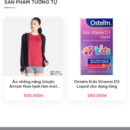
SẢN PHẨM TƯƠNG TỰ
Áo chống nắng Uniqlo
Ostelin Kids Vitamin D3
Airism thun lạnh làm mát
Liquid cho dạng lỏng
Nhật Bản
500,000
₫
240,000
₫