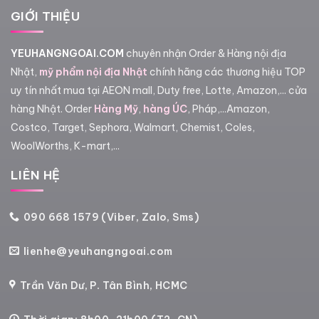
GIỚI THIỆU
YEUHANGNGOAI.COM
chuyên nhận Order & Hàng nội địa
Nhật,
mỹ phẩm nội địa Nhật
chính hãng các thương hiệu TOP
uy tín nhất mua tại AEON mall, Duty free, Lotte, Amazon,... cửa
hàng Nhật. Order
Hàng Mỹ
,
hàng ÚC
, Pháp,...Amazon,
Costco, Target, Sephora, Walmart, Chemist, Coles,
WoolWorths, K-mart,...
LIÊN HỆ
090 668 1579 (Viber, Zalo, Sms)
lienhe@yeuhangngoai.com
Trần Văn Dư, P. Tân Bình, HCMC