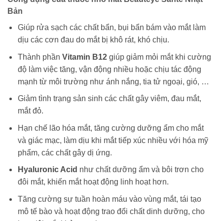
Bản
Giúp rửa sạch các chất bẩn, bụi bẩn bám vào mắt làm
dịu các cơn đau do mắt bị khô rát, khó chịu.
Thành phần
Vitamin B12
giúp giảm mỏi mắt khi cường
độ làm việc tăng, vận động nhiều hoặc chịu tác động
mạnh từ môi trường như ánh nắng, tia tử ngoại, gió, …
Giảm tình trạng sản sinh các chất gây viêm, đau mắt,
mắt đỏ.
Hạn chế lão hóa mắt, tăng cường dưỡng ẩm cho mắt
và giác mạc, làm dịu khi mắt tiếp xúc nhiều với hóa mỹ
phẩm, các chất gây dị ứng.
Hyaluronic Acid
như chất dưỡng ẩm và bôi trơn cho
đôi mắt, khiến mắt hoạt động linh hoạt hơn.
Tăng cường sự tuần hoàn máu vào vùng mắt, tái tạo
mô tế bào và hoạt động trao đổi chất dinh dưỡng, cho