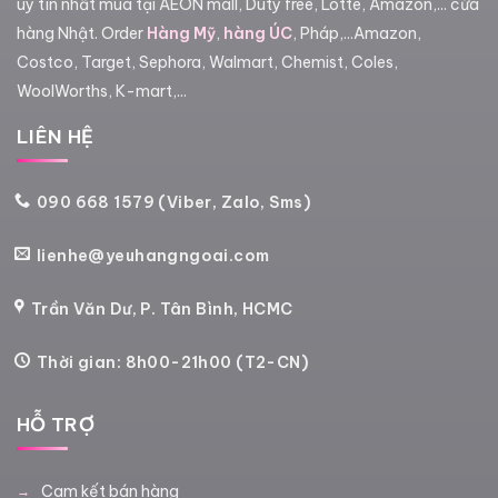
uy tín nhất mua tại AEON mall, Duty free, Lotte, Amazon,... cửa
hàng Nhật. Order
Hàng Mỹ
,
hàng ÚC
, Pháp,...Amazon,
Costco, Target, Sephora, Walmart, Chemist, Coles,
WoolWorths, K-mart,...
LIÊN HỆ
090 668 1579 (Viber, Zalo, Sms)
lienhe@yeuhangngoai.com
Trần Văn Dư, P. Tân Bình, HCMC
Thời gian: 8h00-21h00 (T2-CN)
HỖ TRỢ
Cam kết bán hàng