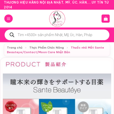
Bỏ
THƯƠNG HIỆU HÀNG NỘI ĐỊA NHẬT, MỸ, ÚC, HÀN,...UY TÍN TỪ
2014
qua
nội
dung
Tìm
kiếm
sản
phẩm
Trang chủ
›
Thực Phẩm Chức Năng
›
Thuốc nhỏ Mắt Sante
Beauteye/Contact/Moon Care Nhật Bản