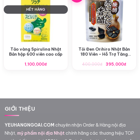
HẾT HÀNG
Tảo vàng Spirulina Nhật
Tỏi Đen Orihiro Nhật Bản
Bản hộp 600 viên cao cấp
180 Viên – Hỗ Trợ Tăng
Cường Sức Khỏe Toàn Diện
Giá
Giá
1,100,000
₫
400,000
₫
395,000
₫
gốc
hiện
là:
tại
400,000₫.
là:
395,0
GIỚI THIỆU
YEUHANGNGOAI.COM
chuyên nhận Order & Hàng nội địa
Nhật,
mỹ phẩm nội địa Nhật
chính hãng các thương hiệu TOP