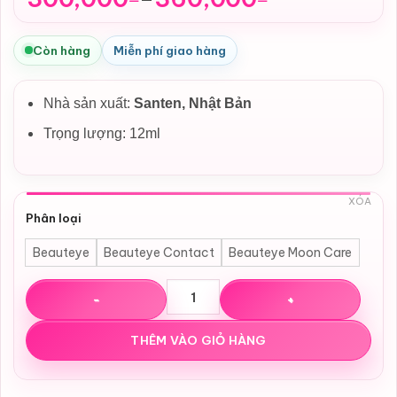
Khoảng
giá:
từ
Còn hàng
Miễn phí giao hàng
300,000₫
đến
Nhà sản xuất:
Santen, Nhật Bản
360,000₫
Trọng lượng: 12ml
XÓA
Phân loại
Beauteye
Beauteye Contact
Beauteye Moon Care
Thuốc nhỏ Mắt Sante Beauteye/Contact/Moon Care Nhật
THÊM VÀO GIỎ HÀNG