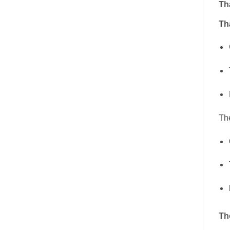
Th
Th
The
Th