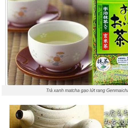
Trà xanh matcha gạo lứt rang Genmaic