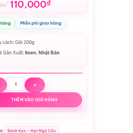
110,000
₫
₫
000
n
 hàng
Miễn phí giao hàng
,000₫.
,000₫.
 cách: Gói 200g
à Sản Xuất:
Itoen
,
Nhật Bản
anh matcha gạo lứt rang Genmaicha Nhật Bản 200g số lượng
THÊM VÀO GIỎ HÀNG
c:
Bánh Kẹo - Hạt Ngũ Cốc