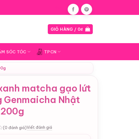
Blog
GIỎ HÀNG /
0
₫
ĂM SÓC TÓC
TPCN
00g
xanh matcha gạo lứt
g Genmaicha Nhật
 200g
Viết đánh giá
(0 đánh giá)