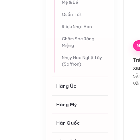
Mẹ & Bé
Quần Tất
Rượu Nhật Bản
Chăm Sóc Răng
Miệng
M
Nhụy Hoa Nghệ Tây
Tr
(Saffron)
xa
sả
và
Hàng Úc
Hàng Mỹ
Hàn Quốc