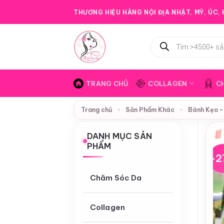
Bỏ
THƯƠNG HIỆU HÀNG NỘI ĐỊA NHẬT, MỸ, ÚC, H
qua
nội
Tìm
dung
kiếm
sản
phẩm
TRANG CHỦ
COLLAGEN
C
Trang chủ
›
Sản Phẩm Khác
›
Bánh Kẹo -
DANH MỤC SẢN
PHẨM
-2
Chăm Sóc Da
Collagen