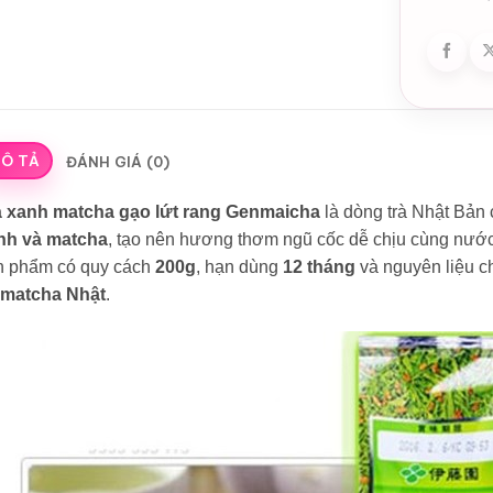
Ô TẢ
ĐÁNH GIÁ (0)
à xanh matcha gạo lứt rang Genmaicha
là dòng trà Nhật Bản
nh và matcha
, tạo nên hương thơm ngũ cốc dễ chịu cùng nước 
n phẩm có quy cách
200g
, hạn dùng
12 tháng
và nguyên liệu c
 matcha Nhật
.