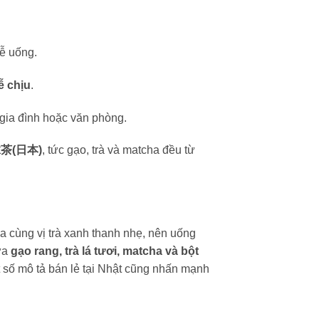
dễ uống.
ễ chịu
.
gia đình hoặc văn phòng.
茶(日本)
, tức gạo, trà và matcha đều từ
a cùng vị trà xanh thanh nhẹ, nên uống
ữa
gạo rang, trà lá tươi, matcha và bột
 số mô tả bán lẻ tại Nhật cũng nhấn mạnh