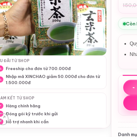
150,
Giá
Giá
gốc
hiệ
là:
tại
Còn
150
là:
110
Quy
Nh
U ĐÃI TỪ SHOP
Freeship cho đơn từ 700.000đ
%
Nhập mã XINCHAO giảm 50.000đ cho đơn từ
%
1.500.000đ
Trà x
AM KẾT TỪ SHOP
Hàng chính hãng
✓
Đóng gói kỹ trước khi gửi
✓
Hỗ trợ nhanh khi cần
✓
Danh mụ