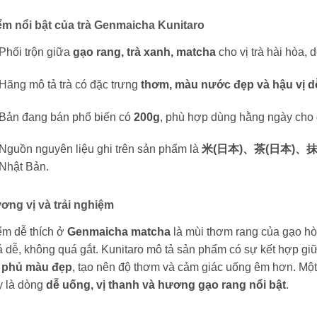
ểm nổi bật của trà Genmaicha Kunitaro
Phối trộn giữa
gạo rang, trà xanh, matcha
cho vị trà hài hòa, 
Hãng mô tả trà có đặc trưng
thơm, màu nước đẹp và hậu vị d
Bản đang bán phổ biến có
200g
, phù hợp dùng hằng ngày cho 
Nguồn nguyên liệu ghi trên sản phẩm là
米(日本)、茶(日本)、抹
Nhật Bản.
ơng vị và trải nghiệm
ểm dễ thích ở
Genmaicha matcha
là mùi thơm rang của gạo hò
 dễ, không quá gắt. Kunitaro mô tả sản phẩm có sự kết hợp gi
à phủ màu đẹp
, tạo nên độ thơm và cảm giác uống êm hơn. Một
y là dòng
dễ uống, vị thanh và hương gạo rang nổi bật
.