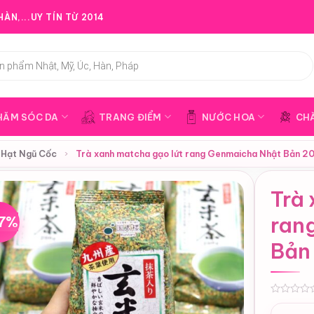
ÀN,...UY TÍN TỪ 2014
HĂM SÓC DA
TRANG ĐIỂM
NƯỚC HOA
CH
 Hạt Ngũ Cốc
›
Trà xanh matcha gạo lứt rang Genmaicha Nhật Bản 2
Trà 
7%
ran
Bản
0