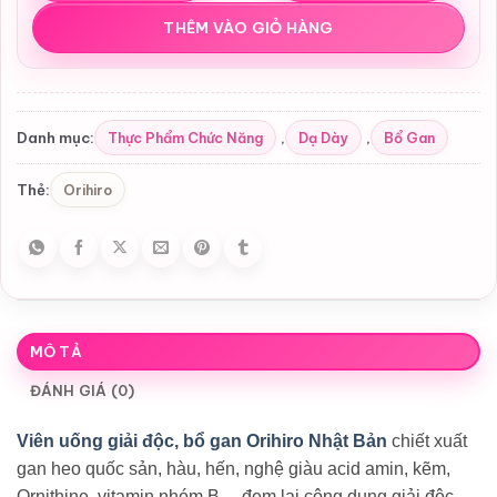
THÊM VÀO GIỎ HÀNG
Thực Phẩm Chức Năng
Dạ Dày
Bổ Gan
Danh mục:
,
,
Orihiro
Thẻ:
MÔ TẢ
ĐÁNH GIÁ (0)
Viên uống giải độc, bổ gan Orihiro Nhật Bản
chiết xuất
gan heo quốc sản, hàu, hến, nghệ giàu acid amin, kẽm,
Ornithine, vitamin nhóm B… đem lại công dụng giải độc