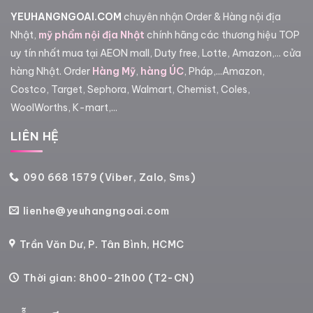
YEUHANGNGOAI.COM
chuyên nhận Order & Hàng nội địa
Nhật,
mỹ phẩm nội địa Nhật
chính hãng các thương hiệu TOP
uy tín nhất mua tại AEON mall, Duty free, Lotte, Amazon,... cửa
hàng Nhật. Order
Hàng Mỹ
,
hàng ÚC
, Pháp,...Amazon,
Costco, Target, Sephora, Walmart, Chemist, Coles,
WoolWorths, K-mart,...
LIÊN HỆ
090 668 1579 (Viber, Zalo, Sms)
lienhe@yeuhangngoai.com
Trần Văn Dư, P. Tân Bình, HCMC
Thời gian: 8h00-21h00 (T2-CN)