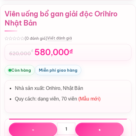
Viên uống bổ gan giải độc Orihiro
Nhật Bản
Viết đánh giá
(0 đánh giá)
0
580,000
₫
₫
620,000
Giá
Giá
gốc
hiện
là:
tại
Còn hàng
Miễn phí giao hàng
620,000₫.
là:
580,000₫.
Nhà sản xuất:
Orihiro, Nhật Bản
Quy cách: dạng viên, 70 viên
(Mẫu mới)
Viên uống bổ gan giải độc Orihiro Nhật Bản số lượng