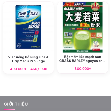
Bột mầm lúa mạch non
Viên uống bổ sung One A
GRASS BARLEY nguyên chất
Day Men’s Pro Edge
Nhật Bản
Multivitamin
Khoảng
300,000
₫
400,000
₫
–
460,000
₫
giá:
từ
400,000₫
đến
460,000₫
GIỚI THIỆU