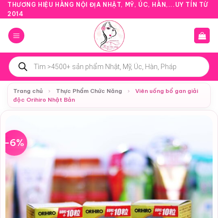
Bỏ
THƯƠNG HIỆU HÀNG NỘI ĐỊA NHẬT, MỸ, ÚC, HÀN,...UY TÍN TỪ
2014
qua
nội
dung
Tìm
kiếm
sản
phẩm
Trang chủ
›
Thực Phẩm Chức Năng
›
Viên uống bổ gan giải
độc Orihiro Nhật Bản
-6%