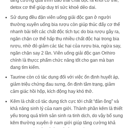
tăng cường quá trình đào thải chất độc ra khỏi cơ thể,
detox cơ thể giúp duy trì sức khoẻ dẻo dai.
Sử dụng đều đặn viên uống giải độc gan ở người
thường xuyên uống bia rượu còn giúp thúc đẩy cơ thể
nhanh bài tiết các chất độc tích tục do bia rượu gây ra,
ngăn chặn cơ thể hấp thụ nhiều chất độc hại trong bia
rượu, nhờ đó giảm các tác hại của rượu bia, ngừa say,
ngăn chặn say 2 lần. Viên uống giải độc gan Orihiro
chính là thựcc phẩm chức năng tốt cho gan mà bạn
đang tìm kiếm.
Taurine còn có tác dụng đối với việc ổn định huyết áp,
giảm triệu chứng đau sưng, ổn định tâm trạng, giảm
cảm giác hồi hộp, kích động hay khó thở.
Kẽm là chất có tác dụng tích cực tới chất “đàn ông” và
khả năng sinh lý của nam giới. Thành phần kẽm là thiết
yếu trong quá trình sản sinh ra tinh dịch, do vậy bổ sung
kẽm thường xuyên ở nam giới giúp tăng cường khả