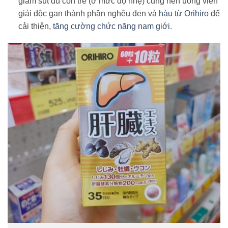
giảm sút dù còn trẻ (ở mức độ nhẹ) cũng nên uống viên
giải độc gan thành phần nghêu đen và
hàu từ Orihiro
để
cải thiện,
tăng cường chức năng nam giới
.