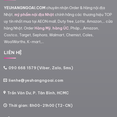
YEUHANGNGOAI.COM
chuyên nhận Order & Hàng nội địa
Nhật,
mỹ phẩm nội địa Nhật
chính hãng các thương hiệu TOP
uy tín nhất mua tại AEON mall, Duty free, Lotte, Amazon,... cửa
hàng Nhật. Order
Hàng Mỹ
,
hàng ÚC
, Pháp,...Amazon,
Costco, Target, Sephora, Walmart, Chemist, Coles,
WoolWorths, K-mart,...
LIÊN HỆ
090 668 1579 (Viber, Zalo, Sms)
lienhe@yeuhangngoai.com
Trần Văn Dư, P. Tân Bình, HCMC
Thời gian: 8h00-21h00 (T2-CN)