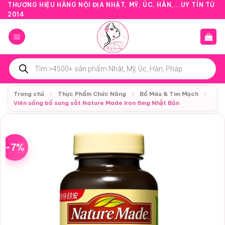
Bỏ
THƯƠNG HIỆU HÀNG NỘI ĐỊA NHẬT, MỸ, ÚC, HÀN,...UY TÍN TỪ
2014
qua
nội
dung
Tìm
kiếm
sản
phẩm
Trang chủ
›
Thực Phẩm Chức Năng
›
Bổ Máu & Tim Mạch
›
Viên uống bổ sung sắt Nature Made Iron 6mg Nhật Bản
-7%