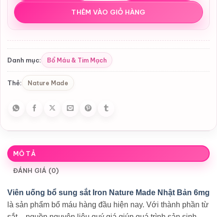
THÊM VÀO GIỎ HÀNG
Bổ Máu & Tim Mạch
Danh mục:
Nature Made
Thẻ:
MÔ TẢ
ĐÁNH GIÁ (0)
Viên uống bổ sung sắt Iron Nature Made Nhật Bản 6mg
là sản phẩm bổ máu hàng đầu hiện nay. Với thành phần từ
sắt – nguồn nguyên liệu quý giá giúp quá trình sản sinh