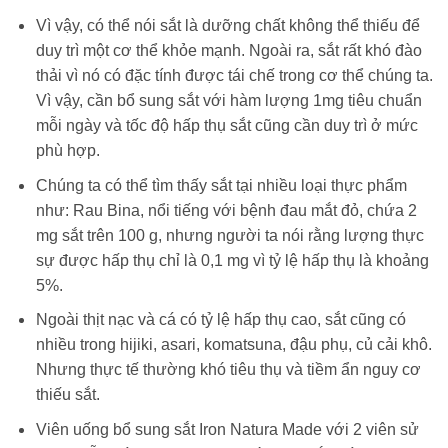
Vì vậy, có thể nói sắt là dưỡng chất không thể thiếu để
duy trì một cơ thể khỏe mạnh. Ngoài ra, sắt rất khó đào
thải vì nó có đặc tính được tái chế trong cơ thể chúng ta.
Vì vậy, cần bổ sung sắt với hàm lượng 1mg tiêu chuẩn
mỗi ngày và tốc độ hấp thụ sắt cũng cần duy trì ở mức
phù hợp.
Chúng ta có thể tìm thấy sắt tại nhiều loại thực phẩm
như: Rau Bina, nổi tiếng với bệnh đau mắt đỏ, chứa 2
mg sắt trên 100 g, nhưng người ta nói rằng lượng thực
sự được hấp thụ chỉ là 0,1 mg vì tỷ lệ hấp thụ là khoảng
5%.
Ngoài thịt nạc và cá có tỷ lệ hấp thụ cao, sắt cũng có
nhiều trong hijiki, asari, komatsuna, đậu phụ, củ cải khô.
Nhưng thực tế thường khó tiêu thụ và tiềm ẩn nguy cơ
thiếu sắt.
Viên uống bổ sung sắt Iron Natura Made với 2 viên sử