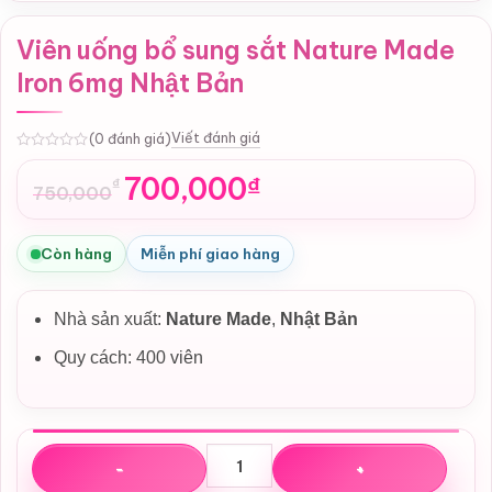
Viên uống bổ sung sắt Nature Made
Iron 6mg Nhật Bản
Viết đánh giá
(0 đánh giá)
0
700,000
₫
₫
750,000
Giá
Giá
gốc
hiện
là:
tại
Còn hàng
Miễn phí giao hàng
750,000₫.
là:
700,000₫.
Nhà sản xuất:
Nature Made
,
Nhật Bản
Quy cách: 400 viên
Viên uống bổ sung sắt Nature Made Iron 6mg Nhật Bản số