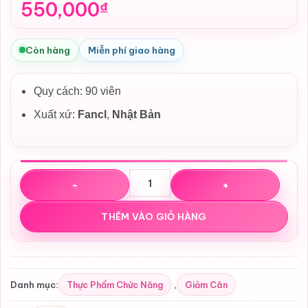
550,000
₫
Còn hàng
Miễn phí giao hàng
Quy cách: 90 viên
Xuất xứ:
Fancl
,
Nhật Bản
Viên uống hạn chế hấp thụ calo & chất béo Fancl Calolim
THÊM VÀO GIỎ HÀNG
Thực Phẩm Chức Năng
Giảm Cân
Danh mục:
,