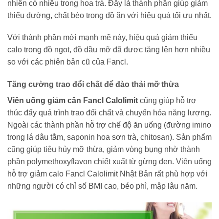
nhiên có nhiều trong hoa trà. Đây là thành phần giúp giảm
thiểu đường, chất béo trong đồ ăn với hiệu quả tối ưu nhất.
Với thành phần mới mạnh mẽ này, hiệu quả giảm thiểu
calo trong đồ ngọt, đồ dầu mỡ đã được tăng lên hơn nhiều
so với các phiên bản cũ của Fancl.
Tăng cường trao đổi chất để đào thải mỡ thừa
Viên uống giảm cân Fancl Calolimit
cũng giúp hỗ trợ
thúc đẩy quá trình trao đổi chất và chuyển hóa năng lượng.
Ngoài các thành phần hỗ trợ chế độ ăn uống (đường imino
trong lá dâu tằm, saponin hoa sơn trà, chitosan). Sản phẩm
cũng giúp tiêu hủy mỡ thừa, giảm vòng bụng nhờ thành
phần polymethoxyflavon chiết xuất từ ​​gừng đen. Viên uống
hỗ trợ giảm calo Fancl Calolimit Nhật Bản rất phù hợp với
những người có chỉ số BMI cao, béo phì, mập lâu năm.