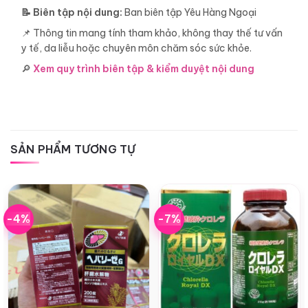
📝 Biên tập nội dung:
Ban biên tập Yêu Hàng Ngoại
📌 Thông tin mang tính tham khảo, không thay thế tư vấn
y tế, da liễu hoặc chuyên môn chăm sóc sức khỏe.
🔎
Xem quy trình biên tập & kiểm duyệt nội dung
SẢN PHẨM TƯƠNG TỰ
-4%
-7%