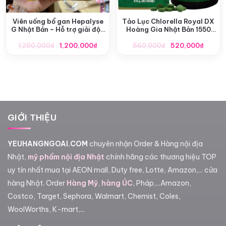
Viên uống bổ gan Hepalyse
Tảo Lục Chlorella Royal DX
G Nhật Bản – Hỗ trợ giải độc
Hoàng Gia Nhật Bản 1550
& phục hồi chức năng gan
Viên
Giá
Giá
Giá
Giá
1,250,000
₫
1,200,000
₫
560,000
₫
520,000
₫
gốc
hiện
gốc
hiện
là:
tại
là:
tại
1,250,000₫.
là:
560,000₫.
là:
1,200,000₫.
520,0
GIỚI THIỆU
YEUHANGNGOAI.COM
chuyên nhận Order & Hàng nội địa
Nhật,
mỹ phẩm nội địa Nhật
chính hãng các thương hiệu TOP
uy tín nhất mua tại AEON mall, Duty free, Lotte, Amazon,... cửa
hàng Nhật. Order
Hàng Mỹ
,
hàng ÚC
, Pháp,...Amazon,
Costco, Target, Sephora, Walmart, Chemist, Coles,
WoolWorths, K-mart,...