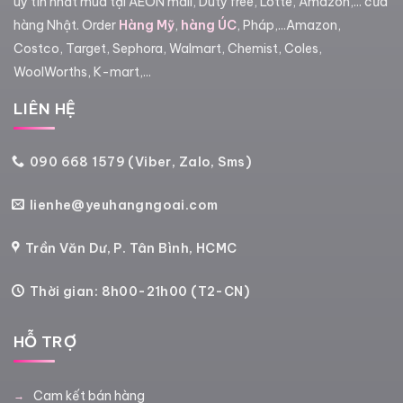
uy tín nhất mua tại AEON mall, Duty free, Lotte, Amazon,... cửa
hàng Nhật. Order
Hàng Mỹ
,
hàng ÚC
, Pháp,...Amazon,
Costco, Target, Sephora, Walmart, Chemist, Coles,
WoolWorths, K-mart,...
LIÊN HỆ
090 668 1579 (Viber, Zalo, Sms)
lienhe@yeuhangngoai.com
Trần Văn Dư, P. Tân Bình, HCMC
Thời gian: 8h00-21h00 (T2-CN)
HỖ TRỢ
Cam kết bán hàng