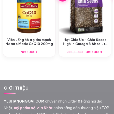
Viên uống hỗ trợ tim mạch
Hạt Chia Úc – Chia Seeds
Nature Made CoQ10 200mg
High In Omega 3 Absolute
Organic 1kg
Giá
Giá
980,000
₫
380,000
₫
350,000
₫
gốc
hiện
là:
tại
380,000₫.
là:
350,0
GIỚI THIỆU
YEUHANGNGOAI.COM
chuyên nhận Order & Hàng nội địa
Nhật,
mỹ phẩm nội địa Nhật
chính hãng các thương hiệu TOP