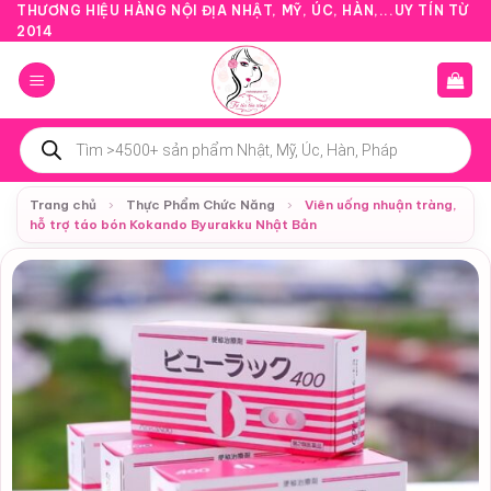
Bỏ
THƯƠNG HIỆU HÀNG NỘI ĐỊA NHẬT, MỸ, ÚC, HÀN,...UY TÍN TỪ
2014
qua
nội
dung
Tìm
kiếm
sản
phẩm
Trang chủ
›
Thực Phẩm Chức Năng
›
Viên uống nhuận tràng,
hỗ trợ táo bón Kokando Byurakku Nhật Bản