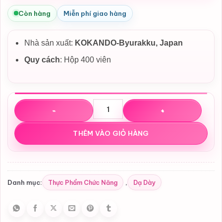
Còn hàng
Miễn phí giao hàng
Nhà sản xuất:
KOKANDO-Byurakku, Japan
Quy cách
: Hộp 400 viên
Viên uống nhuận tràng, hỗ trợ táo bón Kokando Byurakku
THÊM VÀO GIỎ HÀNG
Thực Phẩm Chức Năng
Dạ Dày
Danh mục:
,