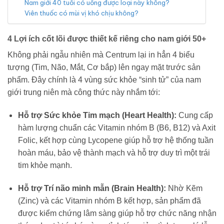
Nam giới 40 tuổi có uống được loại này không?
Viên thuốc có mùi vị khó chịu không?
4 Lợi ích cốt lõi được thiết kế riêng cho nam giới 50+
Không phải ngẫu nhiên mà Centrum lại in hẳn 4 biểu
tượng (Tim, Não, Mắt, Cơ bắp) lên ngay mặt trước sản
phẩm. Đây chính là 4 vùng sức khỏe “sinh tử” của nam
giới trung niên mà công thức này nhắm tới:
Hỗ trợ Sức khỏe Tim mạch (Heart Health):
Cung cấp
hàm lượng chuẩn các Vitamin nhóm B (B6, B12) và Axit
Folic, kết hợp cùng Lycopene giúp hỗ trợ hệ thống tuần
hoàn máu, bảo vệ thành mạch và hỗ trợ duy trì một trái
tim khỏe mạnh.
Hỗ trợ Trí não minh mẫn (Brain Health):
Nhờ Kẽm
(Zinc) và các Vitamin nhóm B kết hợp, sản phẩm đã
được kiểm chứng lâm sàng giúp hỗ trợ chức năng nhận