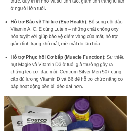
thức, duy trì trí nhớ và sự tỉnh táo, giảm tình trạng lú lẫn
ở người lớn tuổi.
Hỗ trợ Bảo vệ Thị lực (Eye Health):
Bổ sung dồi dào
Vitamin A, C, E cùng Lutein – những chất chống oxy
hóa tuyệt vời giúp bảo vệ điểm vàng của mắt, hỗ trợ
giảm tình trạng khô mắt, mờ mắt do lão hóa.
Hỗ trợ Phục hồi Cơ bắp (Muscle Function):
Sự thiếu
hụt Magie và Vitamin D3 ở tuổi già thường gây ra
chứng teo cơ, đau mỏi. Centrum Silver Men 50+ cung
cấp đủ lượng Vitamin D và B6 để hỗ trợ chức năng cơ
bắp hoạt động bền bỉ, dẻo dai hơn.