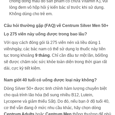
chống đông máu do sản phẩm có chứa Vitamin K), vui
lòng đem vỏ hộp hỏi ý kiến bác sĩ trước khi sử dụng.
Không dùng cho trẻ em.
Câu hỏi thường gặp (FAQ) về Centrum Silver Men 50+
Lọ 275 viên này uống được trong bao lâu?
Với quy cách đóng gói là 275 viên nén và liều dùng 1
viên/ngày, các bác nam có thể sử dụng lọ thuốc này liên
tục trong khoảng
9 tháng
. Chỉ cần đầu tư một lần, bố/ông
sẽ được chăm sóc sức khỏe toàn diện trong thời gian rất
dài, cực kỳ tiết kiệm.
Nam giới 40 tuổi có uống được loại này không?
Dòng Silver 50+ được tinh chỉnh hàm lượng chuyên biệt
cho quá trình lão hóa (bổ sung nhiều B12, Lutein,
Lycopene và giảm thiểu Sắt). Do đó, nếu bạn ở độ tuổi 40,
cơ thể vẫn đang ở mức nhu cầu khác, hãy chọn dòng
Centrum Adults
hoặc
Centrum Men
thông thường để phù