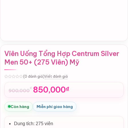
Viên Uống Tổng Hợp Centrum Silver
Men 50+ (275 Viên) Mỹ
Viết đánh giá
(0 đánh giá)
0
850,000
₫
₫
900,000
Giá
Giá
gốc
hiện
là:
tại
Còn hàng
Miễn phí giao hàng
900,000₫.
là:
850,000₫.
Dung tích: 275 viên