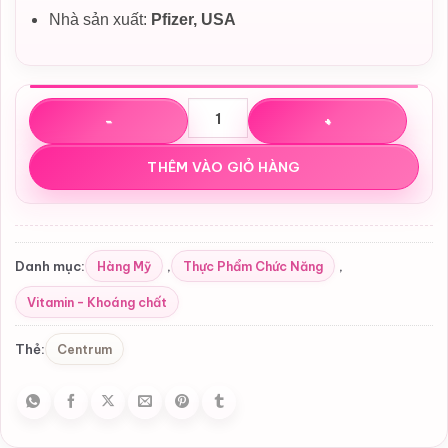
Nhà sản xuất:
Pfizer
, USA
Viên Uống Tổng Hợp Centrum Silver Men 50+ (275 Viên) 
THÊM VÀO GIỎ HÀNG
Hàng Mỹ
Thực Phẩm Chức Năng
Danh mục:
,
,
Vitamin - Khoáng chất
Centrum
Thẻ: