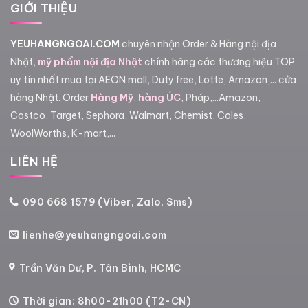
GIỚI THIỆU
YEUHANGNGOAI.COM
chuyên nhận Order & Hàng nội địa
Nhật,
mỹ phẩm nội địa Nhật
chính hãng các thương hiệu TOP
uy tín nhất mua tại AEON mall, Duty free, Lotte, Amazon,... cửa
hàng Nhật. Order
Hàng Mỹ
,
hàng ÚC
, Pháp,...Amazon,
Costco, Target, Sephora, Walmart, Chemist, Coles,
WoolWorths, K-mart,...
LIÊN HỆ
090 668 1579 (Viber, Zalo, Sms)
lienhe@yeuhangngoai.com
Trần Văn Dư, P. Tân Bình, HCMC
Thời gian: 8h00-21h00 (T2-CN)