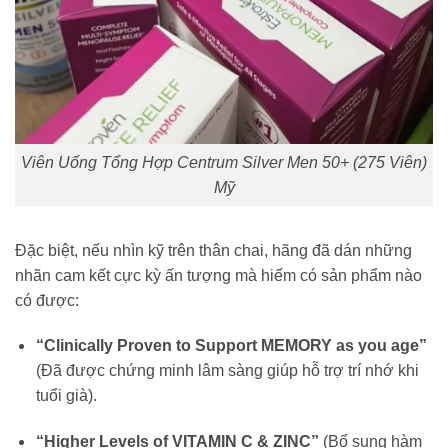
Viên Uống Tổng Hợp Centrum Silver Men 50+ (275 Viên)
Mỹ
Đặc biệt, nếu nhìn kỹ trên thân chai, hãng đã dán những
nhãn cam kết cực kỳ ấn tượng mà hiếm có sản phẩm nào
có được:
“Clinically Proven to Support MEMORY as you age”
(Đã được chứng minh lâm sàng giúp hỗ trợ trí nhớ khi
tuổi già).
“Higher Levels of VITAMIN C & ZINC”
(Bổ sung hàm