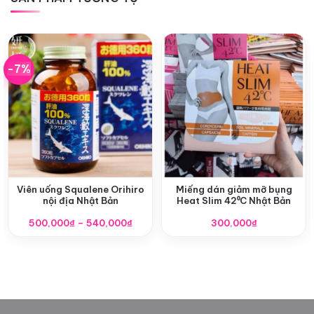
-7%
Viên uống Squalene Orihiro
Miếng dán giảm mỡ bụng
nội địa Nhật Bản
Heat Slim 42⁰C Nhật Bản
Khoảng
500,000
₫
–
540,000
₫
300,000
₫
giá:
từ
500,000₫
đến
540,000₫