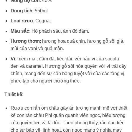
Nồng độ cồn
: 40%
Dung tích
: 550ml
Loại rượu
: Cognac
Màu sắc
: Hổ phách sâu, ánh đỏ đậm.
Hương thơm
: hương hoa quả chín, hương gỗ sồi già,
mùi của vani và quả mận.
Vị
: mềm mại, đậm đà, kéo dài, với hậu vị của socola
đen và caramel. Hương gỗ sồi hòa quyện với vị trái cây
chính, mang đến sự cân bằng tuyệt vời của các tầng vị
phức tạp cho người thưởng thức.
Thiết kế:
Rượu con rắn ôm châu gây ấn tượng mạnh mẽ với thiết
kế con rắn châu Phi quấn quanh viên ngọc, biểu tượng
của quyền lực và tài lộc. Theo phong thủy, rắn đại diện
cho sự bảo vệ, linh hoạt, còn ngọc mang ý nghĩa may