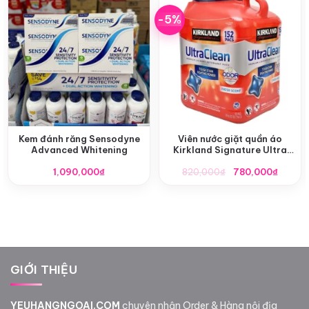
-5%
Kem đánh răng Sensodyne
Viên nước giặt quần áo
Advanced Whitening
Kirkland Signature Ultra
Clean 152 viên
Giá
Giá
1,090,000
₫
820,000
₫
780,000
₫
gốc
hiện
là:
tại
820,000₫.
là:
780,00
GIỚI THIỆU
YEUHANGNGOAI.COM
chuyên nhận Order & Hàng nội địa