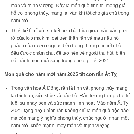
mắn và thịnh vượng. Đây là món quà tinh tế, mang giá
hỗ trợ phong thủy, mang lại vận khí tốt cho gia chủ trong
năm mới.
Thiết kế tỉ mỉ với sự kết hợp hài hòa giữa màu vàng rực
rỡ của lớp mạ kim loại trên thân rắn và màu nâu hổ
phách của rượu cognac bên trong. Từng chi tiết nhỏ
đều được chăm chút để tạo nên vẻ ngoài thu hút, biến
nó thành món quà sang trọng cho dịp Tết 2025.
Món quà cho năm mới năm 2025 tết con rắn Ất Tỵ
Trong văn hóa Á Đông, rắn là linh vật phong thủy mang
lại bình an, sức khỏe và bảo hộ. Rắn tượng trưng cho trí
tuệ, sự nhạy bén và sức mạnh linh hoạt. Vào năm Ất Tỵ
2025, tặng rượu hình rắn không chỉ là món quà độc đáo
mà còn mang ý nghĩa phong thủy, chúc người nhận một
năm mới khỏe mạnh, may mắn và thịnh vượng.