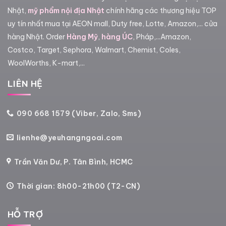
Nhật,
mỹ phẩm nội địa Nhật
chính hãng các thương hiệu TOP
uy tín nhất mua tại AEON mall, Duty free, Lotte, Amazon,... cửa
hàng Nhật. Order
Hàng Mỹ
,
hàng ÚC
, Pháp,...Amazon,
Costco, Target, Sephora, Walmart, Chemist, Coles,
WoolWorths, K-mart,...
LIÊN HỆ
090 668 1579 (Viber, Zalo, Sms)
lienhe@yeuhangngoai.com
Trần Văn Dư, P. Tân Bình, HCMC
Thời gian: 8h00-21h00 (T2-CN)
HỖ TRỢ