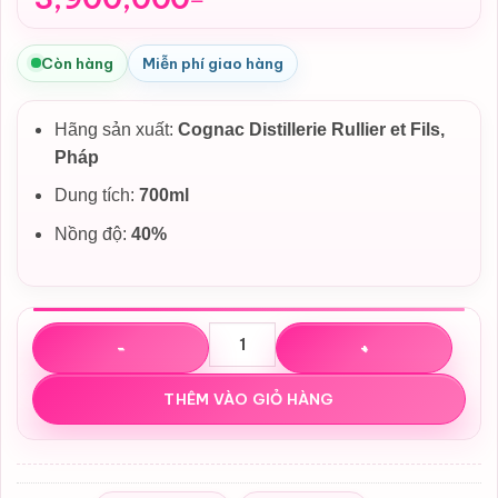
Còn hàng
Miễn phí giao hàng
Hãng sản xuất:
Cognac Distillerie Rullier et Fils
,
Pháp
Dung tích:
700ml
Nồng độ:
40%
Rượu con rắn ôm châu Nobble Cognac Hors d’Age Pháp tế
THÊM VÀO GIỎ HÀNG