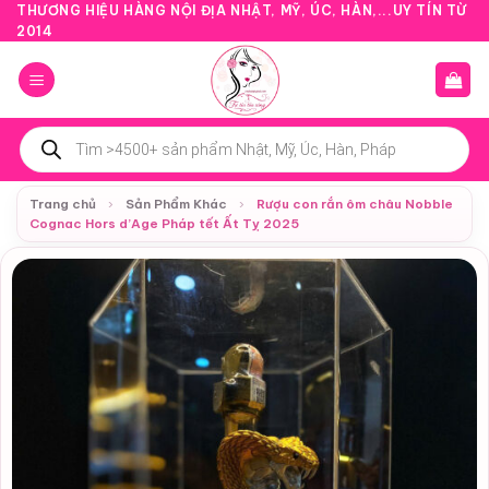
Bỏ
THƯƠNG HIỆU HÀNG NỘI ĐỊA NHẬT, MỸ, ÚC, HÀN,...UY TÍN TỪ
2014
qua
nội
dung
Tìm
kiếm
sản
phẩm
Trang chủ
›
Sản Phẩm Khác
›
Rượu con rắn ôm châu Nobble
Cognac Hors d’Age Pháp tết Ất Tỵ 2025