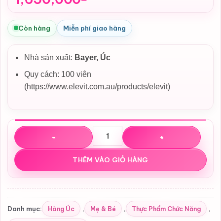
Còn hàng
Miễn phí giao hàng
Nhà sản xuất:
Bayer,
Úc
Quy cách: 100 viên
(https://www.elevit.com.au/products/elevit)
Vitamin bầu Elevit Hồng 100 viên Bayer cho giai đoạn chu
THÊM VÀO GIỎ HÀNG
Hàng Úc
Mẹ & Bé
Thực Phẩm Chức Năng
Danh mục:
,
,
,