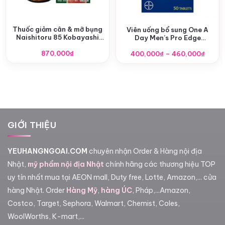
Thuốc giảm cân & mỡ bụng
Viên uống bổ sung One A
Naishitoru 85 Kobayashi
Day Men’s Pro Edge
336 viên
Multivitamin
Khoả
870,000
₫
400,000
₫
–
460,000
₫
giá:
từ
400,0
đến
460,0
GIỚI THIỆU
YEUHANGNGOAI.COM
chuyên nhận Order & Hàng nội địa
Nhật,
mỹ phẩm nội địa Nhật
chính hãng các thương hiệu TOP
uy tín nhất mua tại AEON mall, Duty free, Lotte, Amazon,... cửa
hàng Nhật. Order
Hàng Mỹ
,
hàng ÚC
, Pháp,...Amazon,
Costco, Target, Sephora, Walmart, Chemist, Coles,
WoolWorths, K-mart,...