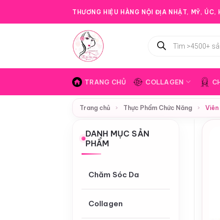
Bỏ
THƯƠNG HIỆU HÀNG NỘI ĐỊA NHẬT, MỸ, ÚC, H
qua
nội
Tìm
dung
kiếm
sản
phẩm
TRANG CHỦ
COLLAGEN
C
Trang chủ
›
Thực Phẩm Chức Năng
›
Viên
DANH MỤC SẢN
PHẨM
Chăm Sóc Da
Collagen