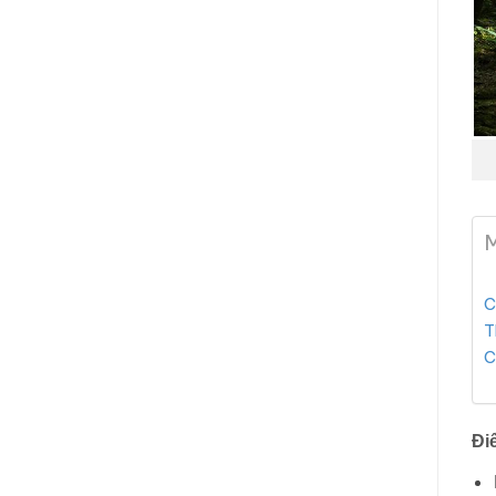
M
C
T
C
Đi