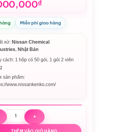
000,000
₫
 hàng
Miễn phí giao hàng
ất xứ:
Nissan Chemical
ustries
,
Nhật Bản
 cách: 1 hộp có 50 gói, 1 gói 2 viên
g
k sản phẩm:
ps://www.nissankenko.com/
ống Nấm Linh Chi Đỏ cao cấp Nissan Reishi Nhật Bản số lượng
THÊM VÀO GIỎ HÀNG