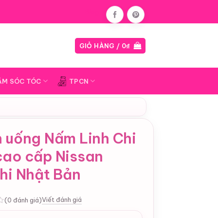
Blog
GIỎ HÀNG /
0
₫
ĂM SÓC TÓC
TPCN
n uống Nấm Linh Chi
cao cấp Nissan
hi Nhật Bản
Viết đánh giá
(0 đánh giá)