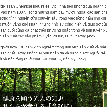
x]Nissan Chemical Industries, Ltd., nhà tiên phong của ngành
p vào năm 1887. Trong những năm bảy mươi, ngoài các sản phẩ
ơng trình nghiên cứu chuyên sâu trong việc trồng nấm linh chi đ
p muôn vàng khó khăn, nhưng nhờ sự cống hiến và giúp đỡ của 
san cuối cùng đã phát triển phương pháp trồng và tinh luyện x
c sản xuất các sản phẩm tuyệt vời này ra thị trường.[/box]
x]Với hơn 130 năm kinh nghiệm trong lĩnh vực sản xuất và điều
san chất lượng không ai phủ nhận đã và đang được người tiêu 
i và bán rộng rãi ở châu Âu, châu Á, Bắc Mỹ.[/box]