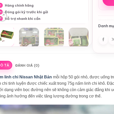
Hàng chính hãng
✓
Đóng gói kỹ trước khi gửi
✓
Hỗ trợ nhanh khi cần
✓
Danh mụ
Ô TẢ
ĐÁNH GIÁ (0)
m linh chi Nissan Nhật Bản
mỗi hộp 50 gói nhỏ, được uống t
h chi tinh luyện được chiếc xuất trong 75g nấm linh chi khô. Đặ
ới dạng viên bọc đường nên sẽ không còn cảm giác đắng khi uố
ông ảnh hưởng đến việc tăng lượng đường trong cơ thể.