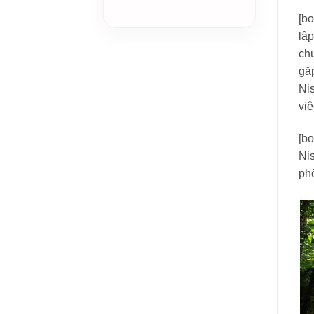
[bo
lậ
chư
gặ
Nis
việ
[bo
Nis
phố