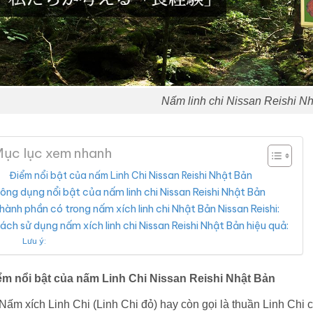
Nấm linh chi Nissan Reishi N
ục lục xem nhanh
Điểm nổi bật của nấm Linh Chi Nissan Reishi Nhật Bản
ông dụng nổi bật của nấm linh chi Nissan Reishi Nhật Bản
hành phần có trong nấm xích linh chi Nhật Bản Nissan Reishi:
ách sử dụng nấm xích linh chi Nissan Reishi Nhật Bản hiệu quả:
Lưu ý:
ểm nổi bật của nấm Linh Chi Nissan Reishi Nhật Bản
Nấm xích Linh Chi (Linh Chi đỏ) hay còn gọi là thuần Linh Chi 