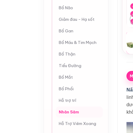
Bổ Não
Giảm đau - Hạ sốt
Bổ Gan
Bổ Máu & Tim Mạch
Bổ Thận
Tiểu Đường
M
Bổ Mắt
Bổ Phổi
Nấ
lin
Hỗ trợ trĩ
dư
Nhân Sâm
kh
Hỗ Trợ Viêm Xoang