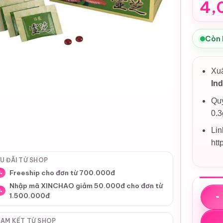
4,
Còn
Xu
Ind
Quy
0.3
Lin
htt
U ĐÃI TỪ SHOP
Freeship cho đơn từ 700.000đ
%
Nhập mã XINCHAO giảm 50.000đ cho đơn từ
Viên u
%
1.500.000đ
AM KẾT TỪ SHOP