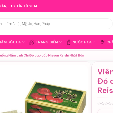
ÀN,...UY TÍN TỪ 2014
HĂM SÓC DA
TRANG ĐIỂM
NƯỚC HOA
CH
 uống Nấm Linh Chi Đỏ cao cấp Nissan Reishi Nhật Bản
Viê
Đỏ 
Reis
0