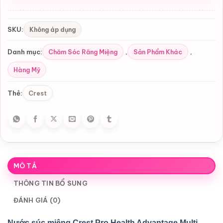
Không áp dụng
SKU:
Chăm Sóc Răng Miệng
Sản Phẩm Khác
Danh mục:
,
,
Hàng Mỹ
Crest
Thẻ:
MÔ TẢ
THÔNG TIN BỔ SUNG
ĐÁNH GIÁ (0)
Nước súc miệng Crest Pro Health Advantage Multi