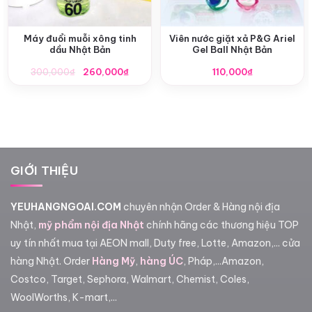
Máy đuổi muỗi xông tinh
Viên nước giặt xả P&G Ariel
dầu Nhật Bản
Gel Ball Nhật Bản
Giá
Giá
300,000
₫
260,000
₫
110,000
₫
gốc
hiện
là:
tại
300,000₫.
là:
260,000₫.
GIỚI THIỆU
YEUHANGNGOAI.COM
chuyên nhận Order & Hàng nội địa
Nhật,
mỹ phẩm nội địa Nhật
chính hãng các thương hiệu TOP
uy tín nhất mua tại AEON mall, Duty free, Lotte, Amazon,... cửa
hàng Nhật. Order
Hàng Mỹ
,
hàng ÚC
, Pháp,...Amazon,
Costco, Target, Sephora, Walmart, Chemist, Coles,
WoolWorths, K-mart,...