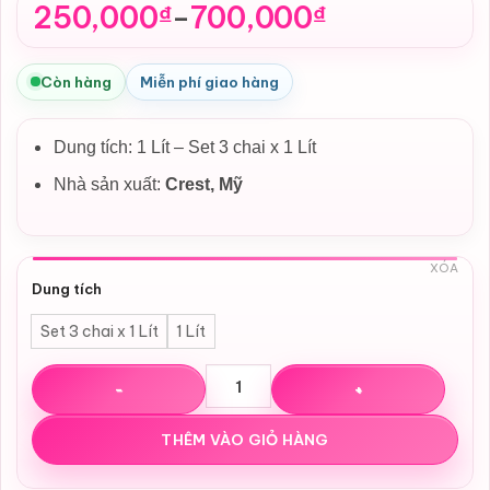
250,000
700,000
₫
₫
–
Khoảng
giá:
từ
Còn hàng
Miễn phí giao hàng
250,000₫
đến
Dung tích: 1 Lít – Set 3 chai x 1 Lít
700,000₫
Nhà sản xuất:
Crest
, Mỹ
XÓA
Dung tích
Set 3 chai x 1 Lít
1 Lít
Nước súc miệng Crest Pro Health Advantage Multi Protec
THÊM VÀO GIỎ HÀNG