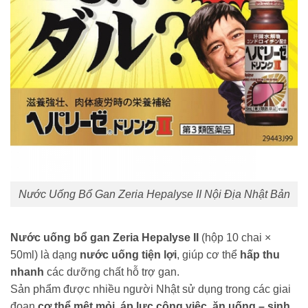
Nước Uống Bổ Gan Zeria Hepalyse II Nội Địa Nhật Bản
Nước uống bổ gan Zeria Hepalyse II
(hộp 10 chai ×
50ml) là dạng
nước uống tiện lợi
, giúp cơ thể
hấp thu
nhanh
các dưỡng chất hỗ trợ gan.
Sản phẩm được nhiều người Nhật sử dụng trong các giai
đoạn
cơ thể mệt mỏi
,
áp lực công việc
,
ăn uống – sinh