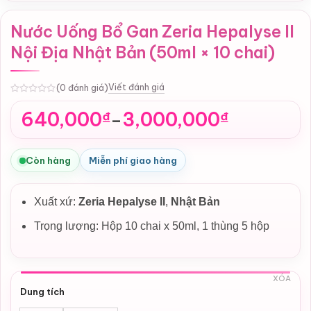
Nước Uống Bổ Gan Zeria Hepalyse II
Nội Địa Nhật Bản (50ml × 10 chai)
Viết đánh giá
(0 đánh giá)
0
640,000
3,000,000
₫
₫
–
Khoảng
giá:
từ
Còn hàng
Miễn phí giao hàng
640,000₫
đến
Xuất xứ:
Zeria Hepalyse II
,
Nhật Bản
3,000,000₫
Trọng lượng: Hộp 10 chai x 50ml, 1 thùng 5 hộp
XÓA
Dung tích