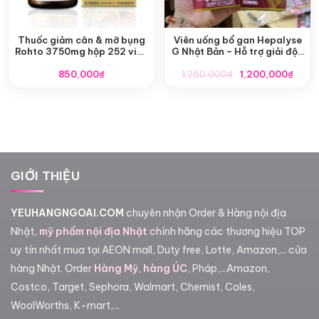
Thuốc giảm cân & mỡ bụng
Viên uống bổ gan Hepalyse
Rohto 3750mg hộp 252 viên
G Nhật Bản – Hỗ trợ giải độc
Nhật Bản
& phục hồi chức năng gan
Giá
Giá
850,000
₫
1,250,000
₫
1,200,000
₫
gốc
hiện
là:
tại
1,250,000₫.
là:
1,200
GIỚI THIỆU
YEUHANGNGOAI.COM
chuyên nhận Order & Hàng nội địa
Nhật,
mỹ phẩm nội địa Nhật
chính hãng các thương hiệu TOP
uy tín nhất mua tại AEON mall, Duty free, Lotte, Amazon,... cửa
hàng Nhật. Order
Hàng Mỹ
,
hàng ÚC
, Pháp,...Amazon,
Costco, Target, Sephora, Walmart, Chemist, Coles,
WoolWorths, K-mart,...