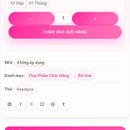
01 Hộp
01 Thùng
Nước Uống Bổ Gan Zeria Hepalyse II Nội Địa Nhật Bản (50m
THÊM VÀO GIỎ HÀNG
Không áp dụng
SKU:
Thực Phẩm Chức Năng
Bổ Gan
Danh mục:
,
Hepalyse
Thẻ: