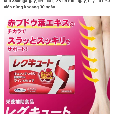
khô 360mg/ngày
, liều dùng
2 viên mỗi ngày
, quy cách
60
viên dùng khoảng 30 ngày
.