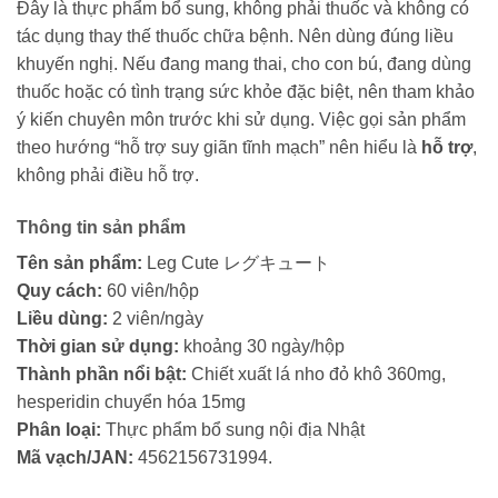
Đây là thực phẩm bổ sung, không phải thuốc và không có
tác dụng thay thế thuốc chữa bệnh. Nên dùng đúng liều
khuyến nghị. Nếu đang mang thai, cho con bú, đang dùng
thuốc hoặc có tình trạng sức khỏe đặc biệt, nên tham khảo
ý kiến chuyên môn trước khi sử dụng. Việc gọi sản phẩm
theo hướng “hỗ trợ suy giãn tĩnh mạch” nên hiểu là
hỗ trợ
,
không phải điều hỗ trợ.
Thông tin sản phẩm
Tên sản phẩm:
Leg Cute レグキュート
Quy cách:
60 viên/hộp
Liều dùng:
2 viên/ngày
Thời gian sử dụng:
khoảng 30 ngày/hộp
Thành phần nổi bật:
Chiết xuất lá nho đỏ khô 360mg,
hesperidin chuyển hóa 15mg
Phân loại:
Thực phẩm bổ sung nội địa Nhật
Mã vạch/JAN:
4562156731994.