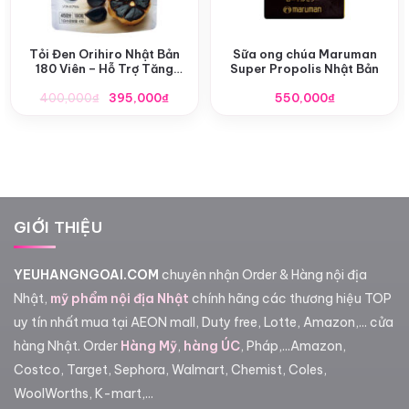
Tỏi Đen Orihiro Nhật Bản
Sữa ong chúa Maruman
180 Viên – Hỗ Trợ Tăng
Super Propolis Nhật Bản
Cường Sức Khỏe Toàn Diện
Giá
Giá
400,000
₫
395,000
₫
550,000
₫
gốc
hiện
là:
tại
400,000₫.
là:
395,000₫.
GIỚI THIỆU
YEUHANGNGOAI.COM
chuyên nhận Order & Hàng nội địa
Nhật,
mỹ phẩm nội địa Nhật
chính hãng các thương hiệu TOP
uy tín nhất mua tại AEON mall, Duty free, Lotte, Amazon,... cửa
hàng Nhật. Order
Hàng Mỹ
,
hàng ÚC
, Pháp,...Amazon,
Costco, Target, Sephora, Walmart, Chemist, Coles,
WoolWorths, K-mart,...