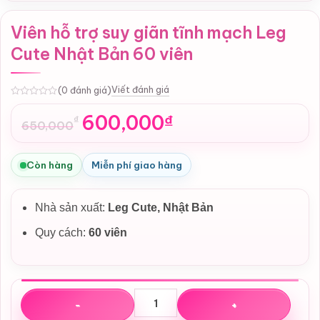
Viên hỗ trợ suy giãn tĩnh mạch Leg
Cute Nhật Bản 60 viên
Viết đánh giá
(0 đánh giá)
0
600,000
₫
₫
650,000
Giá
Giá
gốc
hiện
là:
tại
Còn hàng
Miễn phí giao hàng
650,000₫.
là:
600,000₫.
Nhà sản xuất:
Leg Cute, Nhật Bản
Quy cách:
60 viên
Viên hỗ trợ suy giãn tĩnh mạch Leg Cute Nhật Bản 60 viên