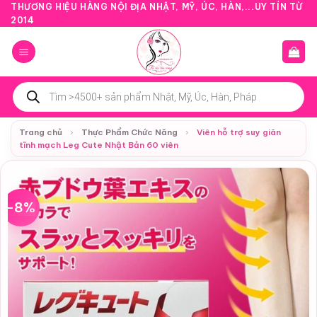
Bỏ
THƯƠNG HIỆU HÀNG NỘI ĐỊA NHẬT, MỸ, ÚC, HÀN,...UY TÍN TỪ
2014
qua
nội
dung
Tìm
kiếm
sản
phẩm
Trang chủ
›
Thực Phẩm Chức Năng
›
Viên hỗ trợ suy giãn
tĩnh mạch Leg Cute Nhật Bản 60 viên
-8%