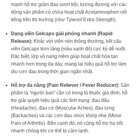
mạnh hỗ trợ giảm đau vượt trội, tương đương với các
dòng sản phẩm có chứa hoạt chất Acetaminophen nổi
tiếng trên thị trường (như Tylenol Extra Strength).
Dạng viên Gelcaps giải phóng nhanh (Rapid
Release):
Khác với viên nén thông thường, kết cấu
viên Gelcaps trơn láng (màu xanh đỏ) cực kỳ dễ nuốt.
Đặc biệt, lớp vỏ nang mềm giúp hoạt chất hòa tan
nhanh hơn trong dạ dày, mang lại hiệu quả hỗ trợ làm
dịu cơn đau trong thời gian ngắn nhất.
Hỗ trợ đa năng (Pain Reliever / Fever Reducer):
Sản
phẩm là “người bạn” cần có trong tủ thuốc gia đình, hỗ
trợ giải quyết hiệu quả các tình trạng: đau đầu
(Headache), đau cơ (Muscular Aches), đau lưng
(Backaches) và các cơn đau nhức khớp nhẹ (Minor
Pain of Arthritis). Bên cạnh đó, nó cũng hỗ trợ hạ sốt
nhanh chóng khi cơ thể bị cảm lạnh.