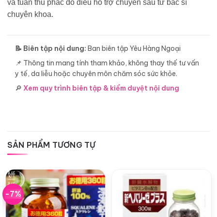
và tuân thủ phác đồ điều hỗ trợ chuyên sâu từ bác sĩ
chuyên khoa.
📝 Biên tập nội dung:
Ban biên tập Yêu Hàng Ngoại
📌 Thông tin mang tính tham khảo, không thay thế tư vấn
y tế, da liễu hoặc chuyên môn chăm sóc sức khỏe.
🔎
Xem quy trình biên tập & kiểm duyệt nội dung
SẢN PHẨM TƯƠNG TỰ
-7%