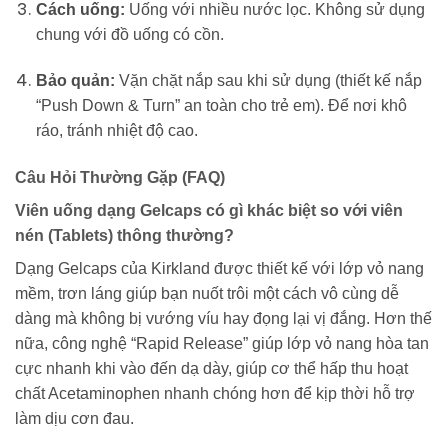
Cách uống:
Uống với nhiều nước lọc. Không sử dụng
chung với đồ uống có cồn.
Bảo quản:
Vặn chặt nắp sau khi sử dụng (thiết kế nắp
“Push Down & Turn” an toàn cho trẻ em). Để nơi khô
ráo, tránh nhiệt độ cao.
Câu Hỏi Thường Gặp (FAQ)
Viên uống dạng Gelcaps có gì khác biệt so với viên
nén (Tablets) thông thường?
Dạng Gelcaps của Kirkland được thiết kế với lớp vỏ nang
mềm, trơn láng giúp bạn nuốt trôi một cách vô cùng dễ
dàng mà không bị vướng víu hay đọng lại vị đắng. Hơn thế
nữa, công nghệ “Rapid Release” giúp lớp vỏ nang hòa tan
cực nhanh khi vào đến dạ dày, giúp cơ thể hấp thu hoạt
chất Acetaminophen nhanh chóng hơn để kịp thời hỗ trợ
làm dịu cơn đau.