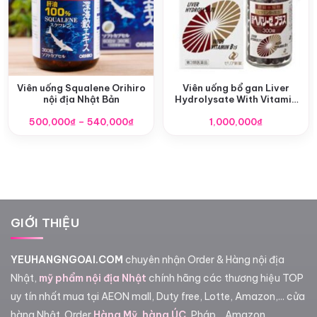
Viên uống Squalene Orihiro
Viên uống bổ gan Liver
nội địa Nhật Bản
Hydrolysate With Vitamin
B15 300 viên
Khoảng
500,000
₫
–
540,000
₫
1,000,000
₫
giá:
từ
500,000₫
đến
540,000₫
GIỚI THIỆU
YEUHANGNGOAI.COM
chuyên nhận Order & Hàng nội địa
Nhật,
mỹ phẩm nội địa Nhật
chính hãng các thương hiệu TOP
uy tín nhất mua tại AEON mall, Duty free, Lotte, Amazon,... cửa
hàng Nhật. Order
Hàng Mỹ
,
hàng ÚC
, Pháp,...Amazon,