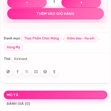
THÊM VÀO GIỎ HÀNG
Thực Phẩm Chức Năng
Giảm đau - Hạ sốt
Danh mục:
,
,
Hàng Mỹ
Kirkland
Thẻ:
MÔ TẢ
ĐÁNH GIÁ (0)