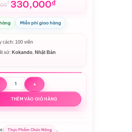
330,000
₫
₫
000
n
 hàng
Miễn phí giao hàng
,000₫.
,000₫.
 cách: 100 viên
ất xứ:
Kokando
,
Nhật Bản
nhai bổ sung canxi Kokando Calcium-L 100 viên của Nhật số l
THÊM VÀO GIỎ HÀNG
c:
,
Thực Phẩm Chức Năng