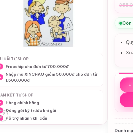
355,
Giá
Giá
gốc
hiệ
là:
tại
Còn
355
là:
330
Quy
Xu
U ĐÃI TỪ SHOP
Freeship cho đơn từ 700.000đ
%
Nhập mã XINCHAO giảm 50.000đ cho đơn từ
%
1.500.000đ
Viên 
AM KẾT TỪ SHOP
Hàng chính hãng
✓
Đóng gói kỹ trước khi gửi
✓
Hỗ trợ nhanh khi cần
✓
Danh mụ