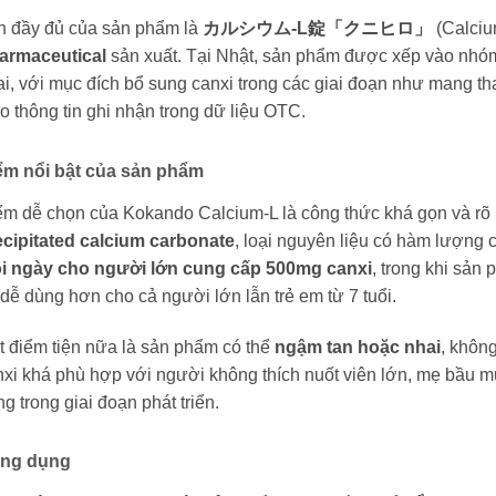
n đầy đủ của sản phẩm là
カルシウム-L錠「クニヒロ」
(Calcium
armaceutical
sản xuất. Tại Nhật, sản phẩm được xếp vào nh
i, với mục đích bổ sung canxi trong các giai đoạn như mang thai,
o thông tin ghi nhận trong dữ liệu OTC.
ểm nổi bật của sản phẩm
ểm dễ chọn của Kokando Calcium-L là công thức khá gọn và rõ 
ecipitated calcium carbonate
, loại nguyên liệu có hàm lượng 
i ngày cho người lớn cung cấp 500mg canxi
, trong khi sản
dễ dùng hơn cho cả người lớn lẫn trẻ em từ 7 tuổi.
 điểm tiện nữa là sản phẩm có thể
ngậm tan hoặc nhai
, khôn
xi khá phù hợp với người không thích nuốt viên lớn, mẹ bầu mu
g trong giai đoạn phát triển.
ng dụng