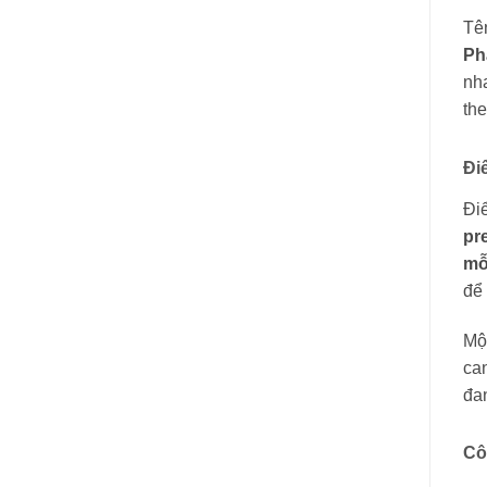
Tê
Ph
nha
the
Đi
Đi
pr
mỗ
để 
Một
can
đan
Cô