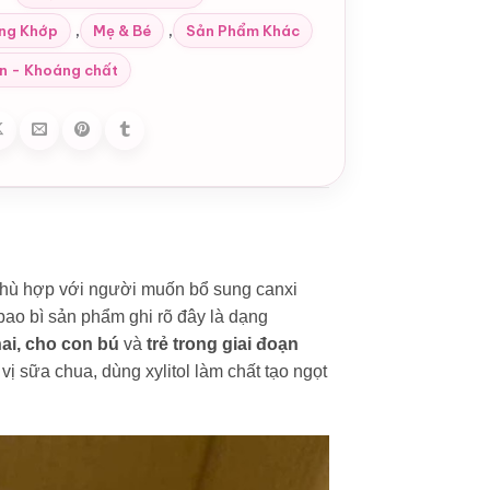
,
,
ng Khớp
Mẹ & Bé
Sản Phẩm Khác
n - Khoáng chất
 phù hợp với người muốn bổ sung canxi
ao bì sản phẩm ghi rõ đây là dạng
ai, cho con bú
và
trẻ trong giai đoạn
vị sữa chua, dùng xylitol làm chất tạo ngọt