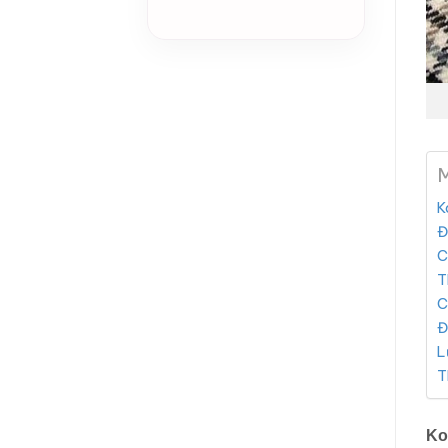
M
K
Đ
C
T
C
Đ
L
T
Ko