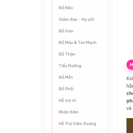
Bổ Não
Giảm đau - Hạ sốt
Bổ Gan
Bổ Máu & Tim Mạch
Bổ Thận
M
Tiểu Đường
Bổ Mắt
Kok
hằn
Bổ Phổi
ch
Hỗ trợ trĩ
phá
và 
Nhân Sâm
Hỗ Trợ Viêm Xoang