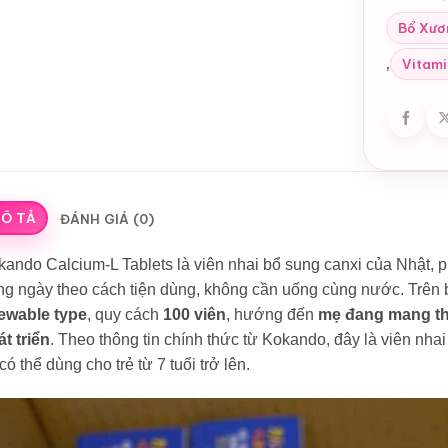
Bổ Xươ
,
Vitami
Ô TẢ
ĐÁNH GIÁ (0)
ando Calcium-L Tablets là viên nhai bổ sung canxi của Nhật,
g ngày theo cách tiện dùng, không cần uống cùng nước. Trên b
ewable type
, quy cách
100 viên
, hướng đến
mẹ đang mang th
t triển
. Theo thông tin chính thức từ Kokando, đây là viên nhai 
có thể dùng cho trẻ từ 7 tuổi trở lên.