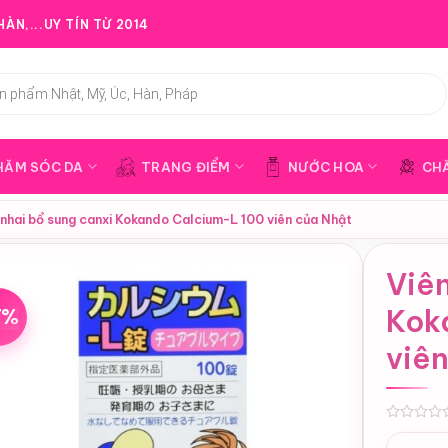
ÀN,...UY TÍN TỪ 2014
HĂM SÓC DA
TRANG ĐIỂM
NƯỚC HOA
CH
 nhai bổ sung canxi Kokando Calcium-L 100 viên của Nhật
Viên
7%
Kok
viê
0