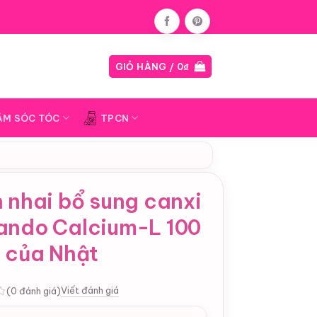
Blog
GIỎ HÀNG /
0
₫
ĂM SÓC TÓC
TPCN
 nhai bổ sung canxi
ando Calcium-L 100
n của Nhật
Viết đánh giá
(0 đánh giá)