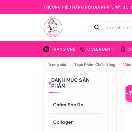
Bỏ
THƯƠNG HIỆU HÀNG NỘI ĐỊA NHẬT, MỸ, ÚC, H
qua
nội
Tìm
dung
kiếm
sản
phẩm
TRANG CHỦ
COLLAGEN
C
Trang chủ
›
Thực Phẩm Chức Năng
›
Viên
DANH MỤC SẢN
PHẨM
-
Chăm Sóc Da
Collagen