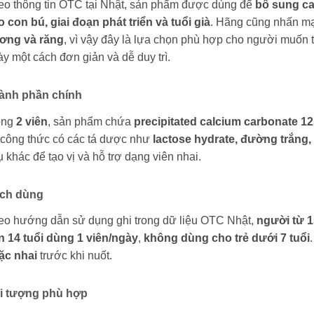
eo thông tin OTC tại Nhật, sản phẩm được dùng để
bổ sung ca
 con bú, giai đoạn phát triển và tuổi già
. Hãng cũng nhấn mạ
ơng và răng
, vì vậy đây là lựa chọn phù hợp cho người muốn
y một cách đơn giản và dễ duy trì.
ành phần chính
ong
2 viên
, sản phẩm chứa
precipitated calcium carbonate 
 công thức có các tá dược như
lactose hydrate, đường trắng, 
 khác để tạo vị và hỗ trợ dạng viên nhai.
ch dùng
eo hướng dẫn sử dụng ghi trong dữ liệu OTC Nhật,
người từ 1
n 14 tuổi dùng 1 viên/ngày
,
không dùng cho trẻ dưới 7 tuổi
ặc nhai
trước khi nuốt.
i tượng phù hợp