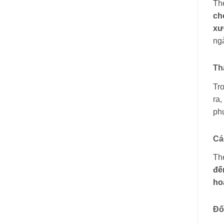
Th
cho
xư
ngà
Th
Tr
ra,
phụ
Cá
Th
đế
ho
Đố