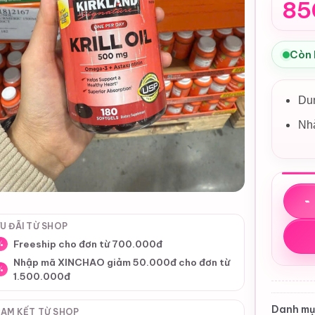
85
Còn
Dun
Nhà
Viên u
U ĐÃI TỪ SHOP
Freeship cho đơn từ 700.000đ
%
Nhập mã XINCHAO giảm 50.000đ cho đơn từ
%
1.500.000đ
Danh mụ
AM KẾT TỪ SHOP