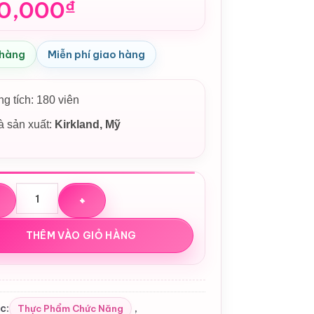
0,000
₫
 hàng
Miễn phí giao hàng
g tích: 180 viên
 sản xuất:
Kirkland
, Mỹ
ống dầu nhuyễn thể Kirkland Signature Krill Oil 500mg (Mỹ) 
THÊM VÀO GIỎ HÀNG
c:
,
Thực Phẩm Chức Năng