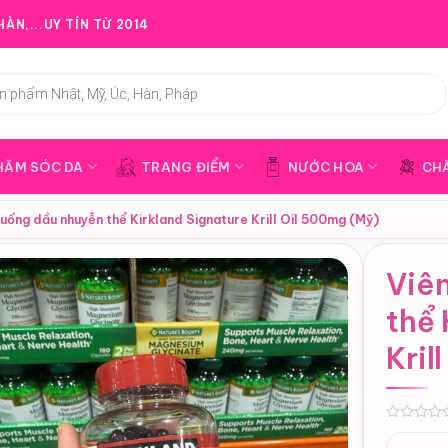
ÀN,...UY TÍN TỪ 2014
HĂM SÓC DA
TRANG ĐIỂM
NƯỚC HOA
CH
 uống dầu nhuyễn thể Kirkland Signature Krill Oil 500mg (Mỹ)
Viê
thể 
Kril
0