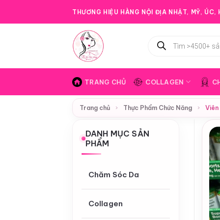
Bỏ
THƯƠNG HIỆU HÀNG NỘI ĐỊA NHẬT, MỸ, ÚC, H
qua
nội
Tìm
dung
kiếm
sản
phẩm
TRANG CHỦ
COLLAGEN
C
Trang chủ
›
Thực Phẩm Chức Năng
›
Viên
DANH MỤC SẢN
PHẨM
Chăm Sóc Da
Collagen