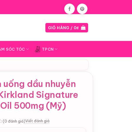
Blog
GIỎ HÀNG /
0
₫
ĂM SÓC TÓC
TPCN
n uống dầu nhuyễn
Kirkland Signature
l Oil 500mg (Mỹ)
Viết đánh giá
(0 đánh giá)