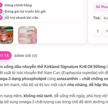
Hàng chính hãng
✓
Bổ Máu
Đóng gói kỹ trước khi gửi
✓
Hỗ trợ nhanh khi cần
Thẻ:
✓
Ki
Ô TẢ
ĐÁNH GIÁ (0)
ên uống dầu nhuyễn thể Kirkland Signature Krill Oil 500mg
l
ết xuất từ loài nhuyễn thể Nam Cực (
Euphausia superba
) với 
ega-3 dạng phospholipid
cùng
astaxanthin – chất chống o
e tim mạch, não bộ và thị lực một cách
nhẹ nhàng, dễ hấp th
ên nang mềm,
không mùi tanh
, dễ uống mỗi ngày, phù hợp với
áp bổ sung omega-3 chất lượng cao trong chế độ dinh dưỡng h