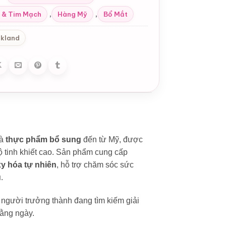
,
,
 & Tim Mạch
Hàng Mỹ
Bổ Mắt
rkland
à
thực phẩm bổ sung
đến từ Mỹ, được
độ tinh khiết cao. Sản phẩm cung cấp
xy hóa tự nhiên
, hỗ trợ chăm sóc sức
u
.
 người trưởng thành đang tìm kiếm giải
ằng ngày.