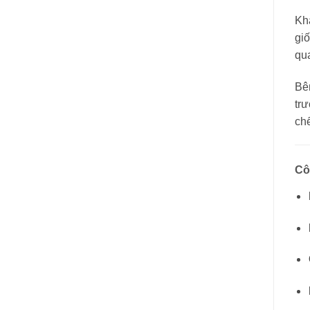
Kh
giố
qu
Bê
trư
chế
Cô