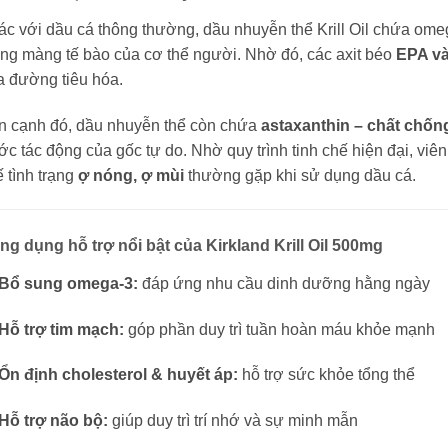
ác với dầu cá thông thường, dầu nhuyễn thể Krill Oil chứa om
ng màng tế bào của cơ thể người. Nhờ đó, các axit béo
EPA v
a đường tiêu hóa.
n cạnh đó, dầu nhuyễn thể còn chứa
astaxanthin – chất chốn
ớc tác động của gốc tự do. Nhờ quy trình tinh chế hiện đại, viên
 tình trạng
ợ nóng, ợ mùi
thường gặp khi sử dụng dầu cá.
ng dụng hỗ trợ nổi bật của Kirkland Krill Oil 500mg
Bổ sung omega-3:
đáp ứng nhu cầu dinh dưỡng hằng ngày
Hỗ trợ tim mạch:
góp phần duy trì tuần hoàn máu khỏe mạnh
Ổn định cholesterol & huyết áp:
hỗ trợ sức khỏe tổng thể
Hỗ trợ não bộ:
giúp duy trì trí nhớ và sự minh mẫn