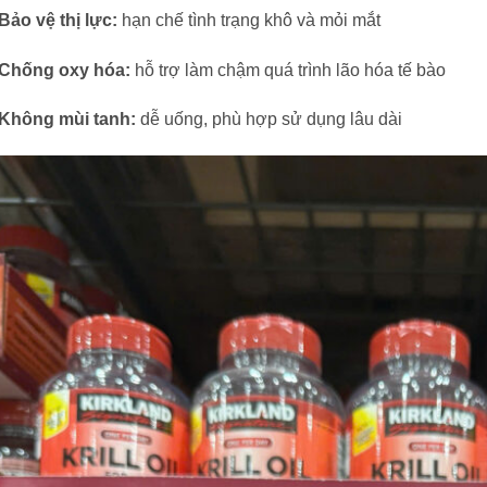
Bảo vệ thị lực:
hạn chế tình trạng khô và mỏi mắt
Chống oxy hóa:
hỗ trợ làm chậm quá trình lão hóa tế bào
Không mùi tanh:
dễ uống, phù hợp sử dụng lâu dài