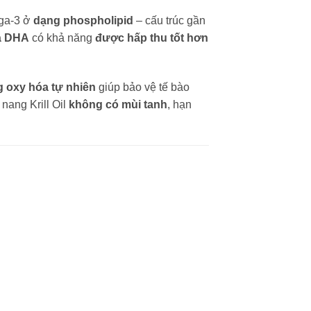
ega-3 ở
dạng phospholipid
– cấu trúc gần
à DHA
có khả năng
được hấp thu tốt hơn
g oxy hóa tự nhiên
giúp bảo vệ tế bào
 nang Krill Oil
không có mùi tanh
, hạn