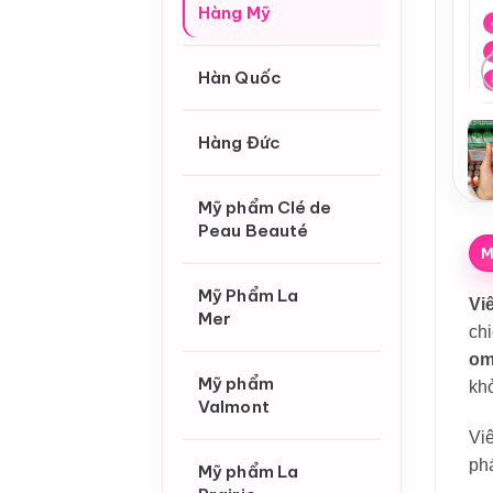
Hàng Mỹ
Hàn Quốc
Hàng Đức
Mỹ phẩm Clé de
Peau Beauté
M
Mỹ Phẩm La
Vi
Mer
chi
om
Mỹ phẩm
khỏ
Valmont
Vi
ph
Mỹ phẩm La