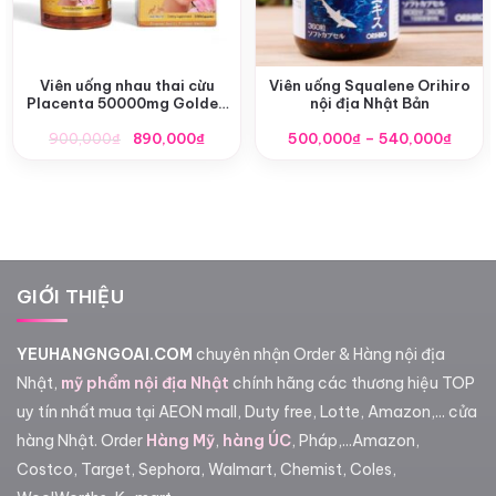
Viên uống nhau thai cừu
Viên uống Squalene Orihiro
Placenta 50000mg Golden
nội địa Nhật Bản
Health
Giá
Giá
Khoả
900,000
₫
890,000
₫
500,000
₫
–
540,000
₫
gốc
hiện
giá:
là:
tại
từ
900,000₫.
là:
500,0
890,000₫.
đến
540,0
GIỚI THIỆU
YEUHANGNGOAI.COM
chuyên nhận Order & Hàng nội địa
Nhật,
mỹ phẩm nội địa Nhật
chính hãng các thương hiệu TOP
uy tín nhất mua tại AEON mall, Duty free, Lotte, Amazon,... cửa
hàng Nhật. Order
Hàng Mỹ
,
hàng ÚC
, Pháp,...Amazon,
Costco, Target, Sephora, Walmart, Chemist, Coles,