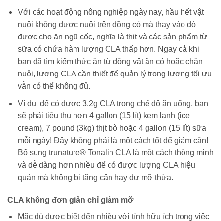
Với các hoạt động nông nghiệp ngày nay, hầu hết vật
nuôi không được nuôi trên đồng cỏ mà thay vào đó
được cho ăn ngũ cốc, nghĩa là thịt và các sản phẩm từ
sữa có chứa hàm lượng CLA thấp hơn. Ngay cả khi
bạn đã tìm kiếm thức ăn từ động vật ăn cỏ hoặc chăn
nuôi, lượng CLA cần thiết để quản lý trọng lượng tối ưu
vẫn có thể không đủ.
Ví dụ, để có được 3.2g CLA trong chế độ ăn uống, bạn
sẽ phải tiêu thụ hơn 4 gallon (15 lít) kem lạnh (ice
cream), 7 pound (3kg) thịt bò hoặc 4 gallon (15 lít) sữa
mỗi ngày! Đây không phải là một cách tốt để giảm cân!
Bổ sung trunature® Tonalin CLA là một cách thông minh
và dễ dàng hơn nhiều để có được lượng CLA hiệu
quản mà không bị tăng cân hay dư mỡ thừa.
CLA không đơn giản chỉ giảm mỡ
Mặc dù được biết đến nhiều với tính hữu ích trong việc