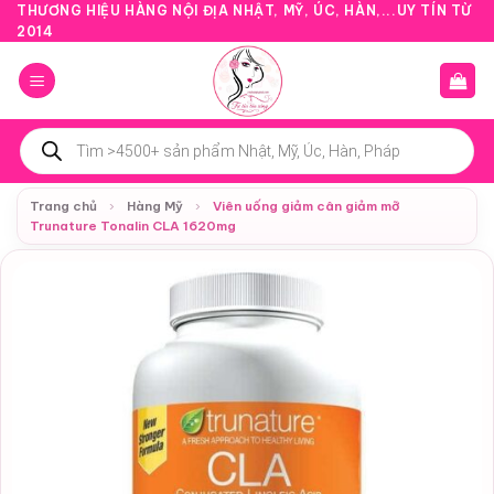
Bỏ
THƯƠNG HIỆU HÀNG NỘI ĐỊA NHẬT, MỸ, ÚC, HÀN,...UY TÍN TỪ
2014
qua
nội
dung
Tìm
kiếm
sản
phẩm
Trang chủ
›
Hàng Mỹ
›
Viên uống giảm cân giảm mỡ
Trunature Tonalin CLA 1620mg