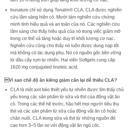
trunature chỉ sử dụng Tonalin® CLA, CLA được nghiên
cứu lâm sàng hiện có. Mười tám nghiên cứu chứng
minh tính hiệu quả và an toàn của nó. Các nghiên cứu
lâm sàng cho thấy hiệu quả của nó trong việc giảm mỡ
trong cơ thể và tăng hoặc duy trì khối lượng cơ nạc.
Nghiên cứu cũng cho thấy nó luôn được dung nạp tốt
mà không có tác dụng phụ. Nó có nguồn gốc bền vững
từ dầu cây rum tự nhiên. Hai viên Softgels cung cấp
1620 mg conjugated linoleic acid.
Vì sao chế độ ăn kiêng giảm cân lại dễ thiếu CLA?
CLA là một axit béo thiết yếu tự nhiên được tìm thấy chủ
yếu trong các sản phẩm từ sữa và thịt của động vật ăn
cỏ. Trong các thế hệ trước, hầu hết mọi người tiêu thụ
thịt và các sản phẩm từ sữa của động vật ăn cỏ hoặc
chăn nuôi. CLA trong sữa và thịt từ những nguồn đó
cao hơn 3–5 lần so với động vật ăn ngũ cốc.