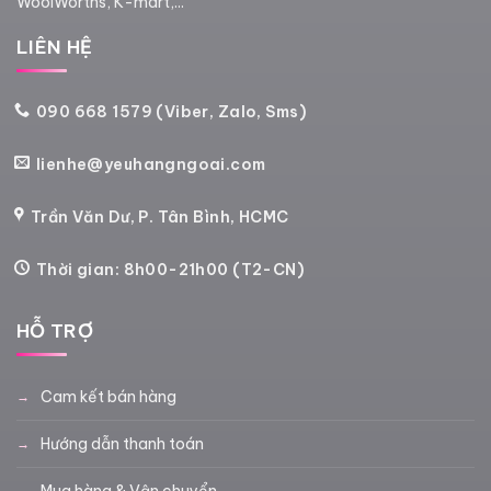
WoolWorths, K-mart,...
LIÊN HỆ
090 668 1579 (Viber, Zalo, Sms)
lienhe@yeuhangngoai.com
Trần Văn Dư, P. Tân Bình, HCMC
Thời gian: 8h00-21h00 (T2-CN)
HỖ TRỢ
Cam kết bán hàng
Hướng dẫn thanh toán
Mua hàng & Vận chuyển