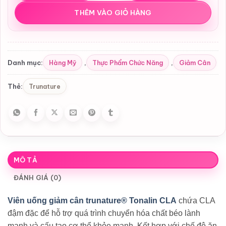
THÊM VÀO GIỎ HÀNG
Hàng Mỹ
Thực Phẩm Chức Năng
Giảm Cân
Danh mục:
,
,
Trunature
Thẻ:
MÔ TẢ
ĐÁNH GIÁ (0)
Viên uống giảm cân trunature® Tonalin CLA
chứa CLA
đậm đặc để hỗ trợ quá trình chuyển hóa chất béo lành
mạnh và cấu tạo cơ thể khỏe mạnh. Kết hợp với chế độ ăn