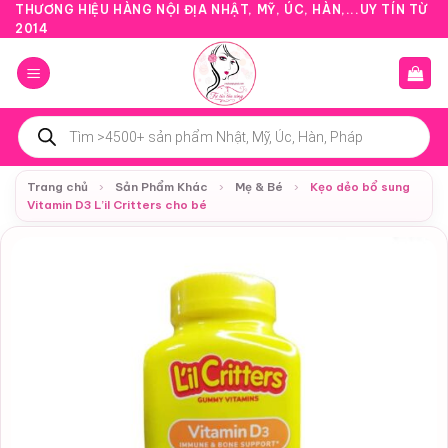
Bỏ
THƯƠNG HIỆU HÀNG NỘI ĐỊA NHẬT, MỸ, ÚC, HÀN,...UY TÍN TỪ
2014
qua
nội
dung
Tìm
kiếm
sản
phẩm
Trang chủ
›
Sản Phẩm Khác
›
Mẹ & Bé
›
Kẹo dẻo bổ sung
Vitamin D3 L’il Critters cho bé