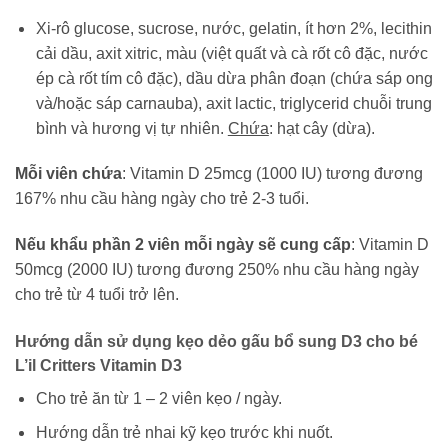
Xi-rô glucose, sucrose, nước, gelatin, ít hơn 2%, lecithin
cải dầu, axit xitric, màu (việt quất và cà rốt cô đặc, nước
ép cà rốt tím cô đặc), dầu dừa phân đoạn (chứa sáp ong
và/hoặc sáp carnauba), axit lactic, triglycerid chuỗi trung
bình và hương vị tự nhiên.
Chứa
: hạt cây (dừa).
Mỗi viên chứa
: Vitamin D 25mcg (1000 IU) tương đương
167% nhu cầu hàng ngày cho trẻ 2-3 tuổi.
Nếu khẩu phần 2 viên mỗi ngày sẽ cung cấp
: Vitamin D
50mcg (2000 IU) tương đương 250% nhu cầu hàng ngày
cho trẻ từ 4 tuổi trở lên.
Hướng dẫn sử dụng kẹo dẻo gấu bổ sung D3 cho bé
L’il Critters Vitamin D3
Cho trẻ ăn từ 1 – 2 viên kẹo / ngày.
Hướng dẫn trẻ nhai kỹ kẹo trước khi nuốt.