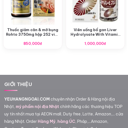
Thuốc giảm cân & mỡ bụng
Viên uống bổ gan Liver
Rohto 3750mg hộp 252 viên
Hydrolysate With Vitamin
Nhật Bản
B15 300 viên
850,000
₫
1,000,000
₫
GIỚI THIỆU
YEUHANGNGOAI.COM
chuyên nhận Order & Hàng nội địa
Nhật,
mỹ phẩm nội địa Nhật
chính hãng các thương hiệu TOP
uy tín nhất mua tại AEON mall, Duty free, Lotte, Amazon,... cửa
hàng Nhật. Order
Hàng Mỹ
,
hàng ÚC
, Pháp,...Amazon,