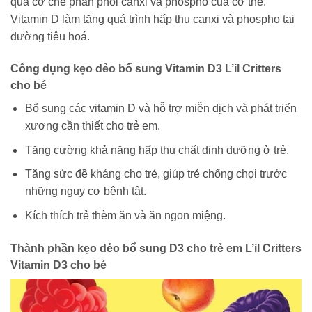
qua cơ chế phân phối canxi và phospho của cơ thể.
Vitamin D làm tăng quá trình hấp thu canxi và phospho tại
đường tiêu hoá.
Công dụng kẹo dẻo bổ sung Vitamin D3 L’il Critters
cho bé
Bổ sung các vitamin D và hỗ trợ miễn dịch và phát triển
xương cần thiết cho trẻ em.
Tăng cường khả năng hấp thu chất dinh dưỡng ở trẻ.
Tăng sức đề kháng cho trẻ, giúp trẻ chống chọi trước
những nguy cơ bệnh tật.
Kích thích trẻ thèm ăn và ăn ngon miệng.
Thành phần kẹo dẻo bổ sung D3 cho trẻ em L’il Critters
Vitamin D3 cho bé