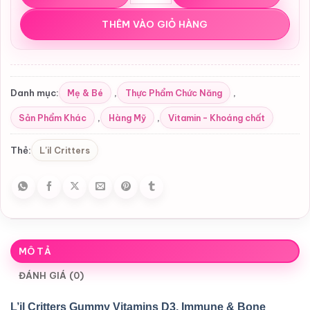
THÊM VÀO GIỎ HÀNG
Mẹ & Bé
Thực Phẩm Chức Năng
Danh mục:
,
,
Sản Phẩm Khác
Hàng Mỹ
Vitamin - Khoáng chất
,
,
L'il Critters
Thẻ:
MÔ TẢ
ĐÁNH GIÁ (0)
L’il Critters Gummy Vitamins D3, Immune & Bone