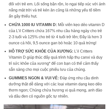
đối với trẻ em. Lối sống bận rộn, lo ngại tiếp xúc với ánh
nắng mặt trời và trẻ kén ăn cũng là những yếu tố tiềm
ẩn gây thiếu hụt.
CHỨA 1000 IU VITAMIN D:
Mỗi viên kẹo dẻo vitamin D
của L’il Critters chứa 167% nhu cầu hàng ngày cho trẻ
2-3 tuổi và 125% cho trẻ từ 4 tuổi trở lên; Đây là hơn 3
ounce cá hồi, 9,5 ounce gan bò hoặc 10 quả trứng!
HỖ TRỢ SỨC KHỎE CỦA XƯƠNG:
L’il Critters
Vitamin D giúp thúc đẩy quá trình hấp thụ canxi và duy
trì sức khỏe của xương* để con bạn có thể cảm thấy
sẵn sàng cho mọi cuộc phiêu lưu của chúng.
GUMMIES NGON & VUI VẺ:
Đáp ứng nhu cầu dinh
dưỡng thật dễ dàng với các loại vitamin dạng kẹo dẻo
thơm ngon; Chúng chứa hương vị quả mọng, anh đào
và dâu đen có nguồn gốc tự nhiên.