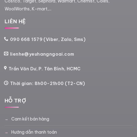
Costco, Target, Sephora, Walmart, Chemist, Coles,
WoolWorths, K-mart,...
LIÊN HỆ
090 668 1579 (Viber, Zalo, Sms)
lienhe@yeuhangngoai.com
Trần Văn Dư, P. Tân Bình, HCMC
Thời gian: 8h00-21h00 (T2-CN)
HỖ TRỢ
Cam kết bán hàng
Hướng dẫn thanh toán