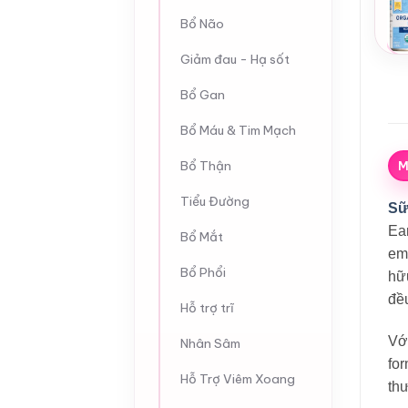
Bổ Não
Giảm đau - Hạ sốt
Bổ Gan
Bổ Máu & Tim Mạch
Bổ Thận
M
Tiểu Đường
Sữ
Ear
Bổ Mắt
em
Bổ Phổi
hữu
đề
Hỗ trợ trĩ
Với
Nhân Sâm
for
Hỗ Trợ Viêm Xoang
th