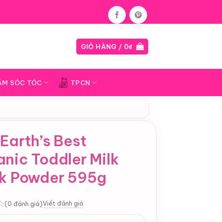
Blog
GIỎ HÀNG /
0
₫
ĂM SÓC TÓC
TPCN
Earth’s Best
nic Toddler Milk
nk Powder 595g
Viết đánh giá
(0 đánh giá)