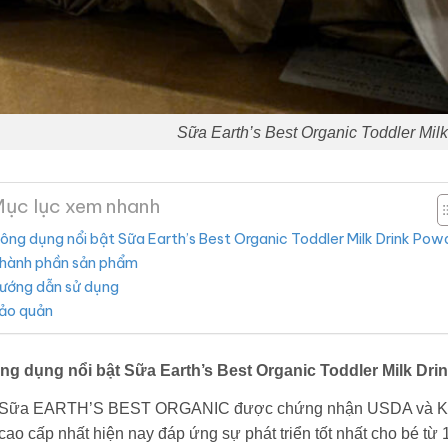
Sữa Earth’s Best Organic Toddler Mil
ục lục xem nhanh
ông dụng nổi bật Sữa Earth’s Best Organic Toddler Milk Drink Pow
hành phần sản phẩm
ướng dẫn sử dụng
ảo quản
ng dụng nổi bật Sữa Earth’s Best Organic Toddler Milk Dri
Sữa EARTH’S BEST ORGANIC được chứng nhận USDA và KOS
cao cấp nhất hiện nay đáp ứng sự phát triển tốt nhất cho bé từ 1