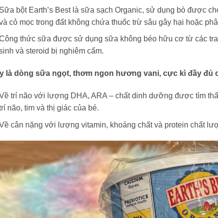
Sữa bột Earth’s Best là sữa sạch Organic, sử dụng bò được c
và cỏ mọc trong đất không chứa thuốc trừ sâu gây hại hoặc ph
Công thức sữa được sử dụng sữa không béo hữu cơ từ các tran
sinh và steroid bị nghiêm cấm.
y là dòng sữa ngọt, thơm ngon hương vani, cực kì đầy đủ ch
Về trí não với lượng DHA, ARA – chất dinh dưỡng được tìm thấy
trí não, tim và thị giác của bé.
Về cân nặng với lượng vitamin, khoáng chất và protein chất lư