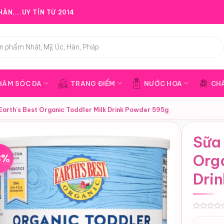
ÀN,...UY TÍN TỪ 2014
HĂM SÓC DA
TRANG ĐIỂM
NƯỚC HOA
CH
Earth’s Best Organic Toddler Milk Drink Powder 595g
Sữa 
8%
Orga
Dri
0