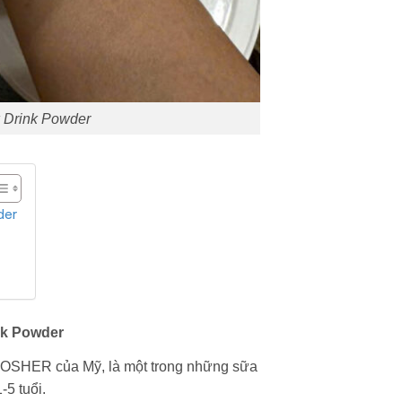
k Drink Powder
der
nk Powder
HER của Mỹ, là một trong những sữa
-5 tuổi.