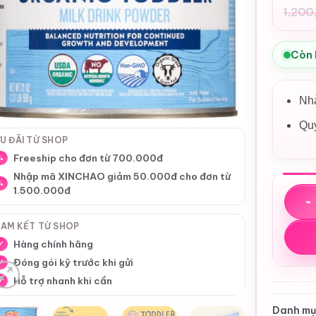
1,200
Giá
Giá
gốc
hiệ
là:
tại
Còn
1,2
là:
1,1
Nhà
Quy
U ĐÃI TỪ SHOP
Freeship cho đơn từ 700.000đ
%
Nhập mã XINCHAO giảm 50.000đ cho đơn từ
%
1.500.000đ
Sữa Ea
AM KẾT TỪ SHOP
Hàng chính hãng
✓
Đóng gói kỹ trước khi gửi
✓
Hỗ trợ nhanh khi cần
✓
Danh mụ