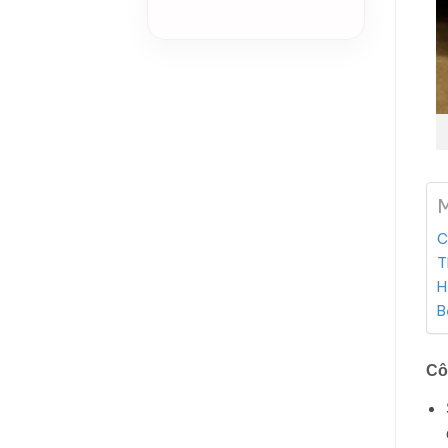
M
C
T
H
B
Cô