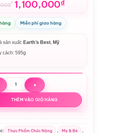
1,100,000
₫
₫
,000
n
 hàng
Miễn phí giao hàng
00,000₫.
00,000₫.
 sản xuất:
Earth’s Best
,
Mỹ
 cách: 595g
rth’s Best Organic Toddler Milk Drink Powder 595g số lượng
THÊM VÀO GIỎ HÀNG
c:
,
,
Thực Phẩm Chức Năng
Mẹ & Bé