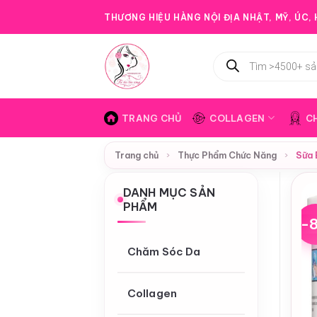
Bỏ
THƯƠNG HIỆU HÀNG NỘI ĐỊA NHẬT, MỸ, ÚC, H
qua
nội
Tìm
dung
kiếm
sản
phẩm
TRANG CHỦ
COLLAGEN
C
Trang chủ
›
Thực Phẩm Chức Năng
›
Sữa 
DANH MỤC SẢN
PHẨM
-
Chăm Sóc Da
Collagen