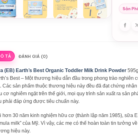
Sản Ph
Ô TẢ
ĐÁNH GIÁ (0)
a (EB) Earth’s Best Organic Toddler Milk Drink Powder
595g
th’s Best – Một thương hiệu dẫn đầu trong phong trào nghiên 
. Các sản phẩm thuộc thương hiệu này đều đã đạt chứng nhận
 cơ nghiêm ngặt trên thế giới, mọi quy trình sản xuất ra sản 
u phải đáp ứng được tiêu chuẩn này.
 hơn 30 năm kinh nghiệm hữu cơ (thành lập năm 1985), sữa Ear
mula milk” của Mỹ. Vì vậy, các mẹ có thể hoàn toàn tin tưởng 
ương hiệu này.