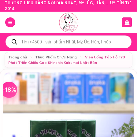
Bỏ
THƯƠNG HIỆU HÀNG NỘI ĐỊA NHẬT, MỸ, ÚC, HÀN,...UY TÍN TỪ
2014
qua
nội
dung
Tìm
kiếm
sản
phẩm
Trang chủ
›
Thực Phẩm Chức Năng
›
Viên Uống Tảo Hỗ Trợ
Phát Triển Chiều Cao Shinshin Kakumei Nhật Bản
-18%