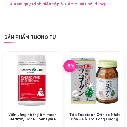
🔎
Xem quy trình biên tập & kiểm duyệt nội dung
SẢN PHẨM TƯƠNG TỰ
-6%
Viên uống hỗ trợ tim mạch
Tảo Fucoidan Orihiro Nhật
Healthy Care Coenzyme
Bản – Hỗ Trợ Tăng Cường
CoQ10 150mg
Miễn Dịch Từ Tảo Nâu