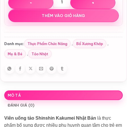
THÊM VÀO GIỎ HÀNG
Thực Phẩm Chức Năng
Bổ Xương Khớp
Danh mục:
,
,
Mẹ & Bé
Tảo Nhật
,
MÔ TẢ
ĐÁNH GIÁ (0)
Viên uống tảo Shinshin Kakumei Nhật Bản
là thực
phẩm bổ sung được nhiều phụ huynh quan tâm cho trẻ em