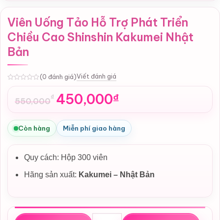
Viên Uống Tảo Hỗ Trợ Phát Triển
Chiều Cao Shinshin Kakumei Nhật
Bản
Viết đánh giá
(0 đánh giá)
0
450,000
₫
₫
550,000
Giá
Giá
gốc
hiện
là:
tại
Còn hàng
Miễn phí giao hàng
550,000₫.
là:
450,000₫.
Quy cách: Hộp 300 viên
Hãng sản xuất:
Kakumei – Nhật Bản
Viên Uống Tảo Hỗ Trợ Phát Triển Chiều Cao Shinshin Kak