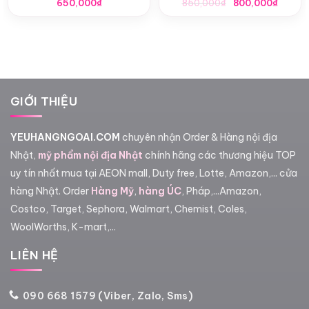
Giá
Giá
650,000
₫
850,000
₫
800,000
₫
gốc
hiện
là:
tại
850,000₫.
là:
800,0
GIỚI THIỆU
YEUHANGNGOAI.COM
chuyên nhận Order & Hàng nội địa
Nhật,
mỹ phẩm nội địa Nhật
chính hãng các thương hiệu TOP
uy tín nhất mua tại AEON mall, Duty free, Lotte, Amazon,... cửa
hàng Nhật. Order
Hàng Mỹ
,
hàng ÚC
, Pháp,...Amazon,
Costco, Target, Sephora, Walmart, Chemist, Coles,
WoolWorths, K-mart,...
LIÊN HỆ
090 668 1579 (Viber, Zalo, Sms)