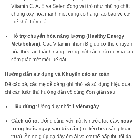
Vitamin C, A, E và Selen đóng vai trò như những chất
chống oxy hóa mạnh mẽ, củng cố hàng rào bảo vệ cơ
thể khỏi bệnh tật.
Hỗ trợ chuyển hóa năng lượng (Healthy Energy
Metabolism):
Các Vitamin nhóm B giúp cơ thể chuyển
hóa thức ăn thành năng lượng một cách tối ưu, xua tan
cảm giác mệt mỏi, uể oải.
Hướng dẫn sử dụng và Khuyến cáo an toàn
Để các bà, các mẹ dễ dàng ghi nhớ và sử dụng hiệu quả,
chỉ cần tuân thủ hướng dẫn vô cùng đơn giản sau:
Liều dùng:
Uống duy nhất
1 viên/ngày
.
Cách uống:
Uống cùng với một ly nước lọc đầy,
ngay
trong hoặc ngay sau bữa ăn
(ưu tiên bữa sáng hoặc
trưa). Ăn no giúp dạ dày êm ái và cơ thể hấp thu tối đa