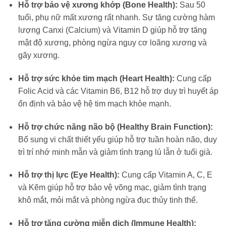
Hỗ trợ bảo vệ xương khớp (Bone Health):
Sau 50
tuổi, phụ nữ mất xương rất nhanh. Sự tăng cường hàm
lượng Canxi (Calcium) và Vitamin D giúp hỗ trợ tăng
mật độ xương, phòng ngừa nguy cơ loãng xương và
gãy xương.
Hỗ trợ sức khỏe tim mạch (Heart Health):
Cung cấp
Folic Acid và các Vitamin B6, B12 hỗ trợ duy trì huyết áp
ổn định và bảo vệ hệ tim mạch khỏe mạnh.
Hỗ trợ chức năng não bộ (Healthy Brain Function):
Bổ sung vi chất thiết yếu giúp hỗ trợ tuần hoàn não, duy
trì trí nhớ minh mẫn và giảm tình trạng lú lẫn ở tuổi già.
Hỗ trợ thị lực (Eye Health):
Cung cấp Vitamin A, C, E
và Kẽm giúp hỗ trợ bảo vệ võng mạc, giảm tình trạng
khô mắt, mỏi mắt và phòng ngừa đục thủy tinh thể.
Hỗ trợ tăng cường miễn dịch (Immune Health):