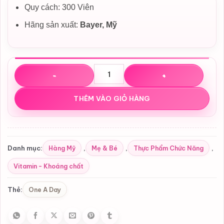
Quy cách: 300 Viên
Hãng sản xuất:
Bayer, Mỹ
Viên Uống Tổng Hợp One A Day Women's 50+ Complete Mu
THÊM VÀO GIỎ HÀNG
Hàng Mỹ
Mẹ & Bé
Thực Phẩm Chức Năng
Danh mục:
,
,
,
Vitamin - Khoáng chất
One A Day
Thẻ: