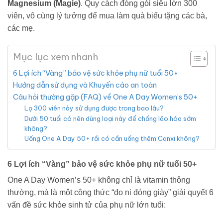
Magnesium (Magie)
. Quy cách đóng gói siêu lớn 300
viên, vô cùng lý tưởng để mua làm quà biếu tặng các bà,
các mẹ.
Mục lục xem nhanh
6 Lợi ích “Vàng” bảo vệ sức khỏe phụ nữ tuổi 50+
Hướng dẫn sử dụng và Khuyến cáo an toàn
Câu hỏi thường gặp (FAQ) về One A Day Women’s 50+
Lọ 300 viên này sử dụng được trong bao lâu?
Dưới 50 tuổi có nên dùng loại này để chống lão hóa sớm
không?
Uống One A Day 50+ rồi có cần uống thêm Canxi không?
6 Lợi ích “Vàng” bảo vệ sức khỏe phụ nữ tuổi 50+
One A Day Women’s 50+ không chỉ là vitamin thông
thường, mà là một công thức “đo ni đóng giày” giải quyết 6
vấn đề sức khỏe sinh tử của phụ nữ lớn tuổi: