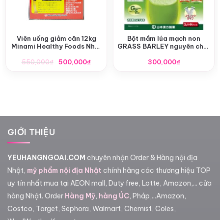
Viên uống giảm cân 12kg
Bột mầm lúa mạch non
Minami Healthy Foods Nhật
GRASS BARLEY nguyên chất
Bản
Nhật Bản
Giá
Giá
550,000
₫
500,000
₫
300,000
₫
gốc
hiện
là:
tại
550,000₫.
là:
500,000₫.
GIỚI THIỆU
YEUHANGNGOAI.COM
chuyên nhận Order & Hàng nội địa
Nhật,
mỹ phẩm nội địa Nhật
chính hãng các thương hiệu TOP
uy tín nhất mua tại AEON mall, Duty free, Lotte, Amazon,... cửa
hàng Nhật. Order
Hàng Mỹ
,
hàng ÚC
, Pháp,...Amazon,
Costco, Target, Sephora, Walmart, Chemist, Coles,