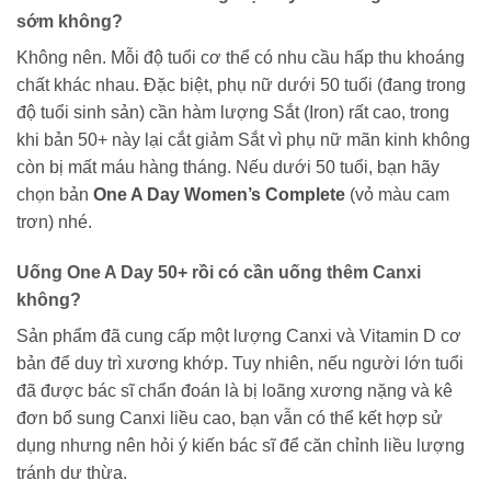
sớm không?
Không nên. Mỗi độ tuổi cơ thể có nhu cầu hấp thu khoáng
chất khác nhau. Đặc biệt, phụ nữ dưới 50 tuổi (đang trong
độ tuổi sinh sản) cần hàm lượng Sắt (Iron) rất cao, trong
khi bản 50+ này lại cắt giảm Sắt vì phụ nữ mãn kinh không
còn bị mất máu hàng tháng. Nếu dưới 50 tuổi, bạn hãy
chọn bản
One A Day Women’s Complete
(vỏ màu cam
trơn) nhé.
Uống One A Day 50+ rồi có cần uống thêm Canxi
không?
Sản phẩm đã cung cấp một lượng Canxi và Vitamin D cơ
bản để duy trì xương khớp. Tuy nhiên, nếu người lớn tuổi
đã được bác sĩ chẩn đoán là bị loãng xương nặng và kê
đơn bổ sung Canxi liều cao, bạn vẫn có thể kết hợp sử
dụng nhưng nên hỏi ý kiến bác sĩ để căn chỉnh liều lượng
tránh dư thừa.