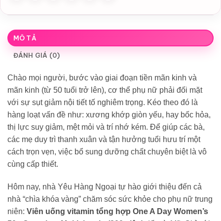
MÔ TẢ
ĐÁNH GIÁ (0)
Chào mọi người, bước vào giai đoạn tiền mãn kinh và
mãn kinh (từ 50 tuổi trở lên), cơ thể phụ nữ phải đối mặt
với sự sụt giảm nội tiết tố nghiêm trọng. Kéo theo đó là
hàng loạt vấn đề như: xương khớp giòn yếu, hay bốc hỏa,
thị lực suy giảm, mệt mỏi và trí nhớ kém. Để giúp các bà,
các mẹ duy trì thanh xuân và tận hưởng tuổi hưu trí một
cách trọn vẹn, việc bổ sung dưỡng chất chuyên biệt là vô
cùng cấp thiết.
Hôm nay, nhà Yêu Hàng Ngoại tự hào giới thiệu đến cả
nhà “chìa khóa vàng” chăm sóc sức khỏe cho phụ nữ trung
niên:
Viên uống vitamin tổng hợp One A Day Women’s