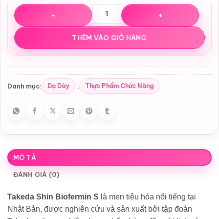
Men tiêu hóa Takeda Shin Biofermin S Nhật Bản – Cân bằng
THÊM VÀO GIỎ HÀNG
Dạ Dày
Thực Phẩm Chức Năng
Danh mục:
,
MÔ TẢ
ĐÁNH GIÁ (0)
Takeda Shin Biofermin S
là men tiêu hóa nổi tiếng tại
Nhật Bản, được nghiên cứu và sản xuất bởi tập đoàn