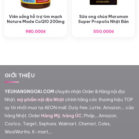
Viên uống hỗ trợ tim mạch
Sữa ong chúa Maruman
Nature Made CoQ10 200mg
Super Propolis Nhật Bản
980,000
₫
550,000
₫
GIỚI THIỆU
YEUHANGNGOAI.COM
chuyên nhận Order & Hàng nội địa
Nhật,
mỹ phẩm nội địa Nhật
chính hãng các thương hiệu TOP
uy tín nhất mua tại AEON mall, Duty free, Lotte, Amazon,... cửa
hàng Nhật. Order
Hàng Mỹ
,
hàng ÚC
, Pháp,...Amazon,
Costco, Target, Sephora, Walmart, Chemist, Coles,
WoolWorths, K-mart,...