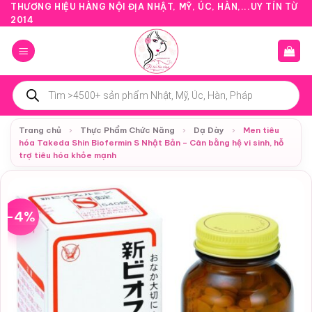
Bỏ
THƯƠNG HIỆU HÀNG NỘI ĐỊA NHẬT, MỸ, ÚC, HÀN,...UY TÍN TỪ
2014
qua
nội
dung
Tìm
kiếm
sản
phẩm
Trang chủ
›
Thực Phẩm Chức Năng
›
Dạ Dày
›
Men tiêu
hóa Takeda Shin Biofermin S Nhật Bản – Cân bằng hệ vi sinh, hỗ
trợ tiêu hóa khỏe mạnh
-4%