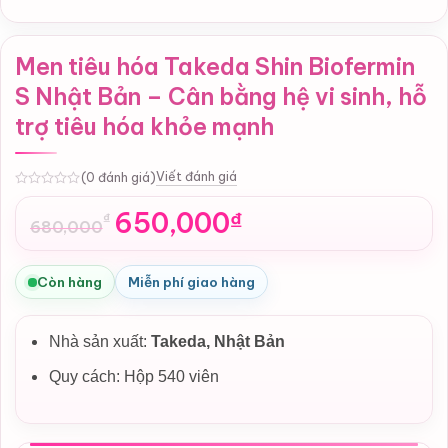
Men tiêu hóa Takeda Shin Biofermin
S Nhật Bản – Cân bằng hệ vi sinh, hỗ
trợ tiêu hóa khỏe mạnh
Viết đánh giá
(0 đánh giá)
0
650,000
₫
₫
680,000
Giá
Giá
gốc
hiện
là:
tại
Còn hàng
Miễn phí giao hàng
680,000₫.
là:
650,000₫.
Nhà sản xuất:
Takeda, Nhật Bản
Quy cách: Hộp 540 viên